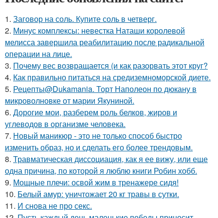
1.
Заговор на соль. Купите соль в четверг.
2.
Минус комплексы: невестка Наташи королевой
мелисса завершила реабилитацию после радикальной
операции на лице.
3.
Почему вес возвращается (и как разорвать этот круг?
4.
Как правильно питаться на средиземноморской диете.
5.
Рецепты@Dukamania. Торт Наполеон по дюкану в
микроволновке от марии Якуниной.
6.
Дорогие мои, разберем роль белков, жиров и
углеводов в организме человека.
7.
Новый маникюр - это не только способ быстро
изменить образ, но и сделать его более трендовым.
8.
Травматическая диссоциация, как я ее вижу, или еще
одна причина, по которой я люблю книги Робин хобб.
9.
Мощные плечи: освой жим в тренажере сидя!
10.
Белый амур: уничтожает 20 кг травы в сутки.
11.
И снова не про секс.
12.
Пусть каждый день маленькие победы приносит.