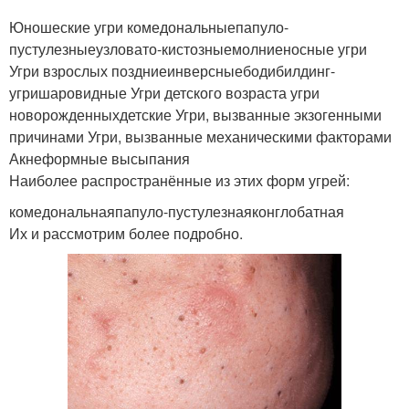
Юношеские угри комедональныепапуло-
пустулезныеузловато-кистозныемолниеносные угри
Угри взрослых поздниеинверсныебодибилдинг-
угришаровидные Угри детского возраста угри
новорожденныхдетские Угри, вызванные экзогенными
причинами Угри, вызванные механическими факторами
Акнеформные высыпания
Наиболее распространённые из этих форм угрей:
комедональнаяпапуло-пустулезнаяконглобатная
Их и рассмотрим более подробно.