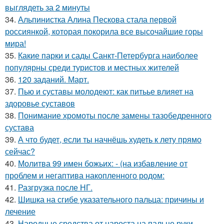
выглядеть за 2 минуты
34.
Альпинистка Алина Пескова стала первой
россиянкой, которая покорила все высочайшие горы
мира!
35.
Какие парки и сады Санкт-Петербурга наиболее
популярны среди туристов и местных жителей
36.
120 заданий. Март.
37.
Пью и суставы молодеют: как питьье влияет на
здоровье суставов
38.
Понимание хромоты после замены тазобедренного
сустава
39.
А что будет, если ты начнёшь худеть к лету прямо
сейчас?
40.
Молитва 99 имен божьих: - (на избавление от
проблем и негаптива накопленного родом:
41.
Разгрузка после НГ.
42.
Шишка на сгибе указательного пальца: причины и
лечение
43.
Народные средства от нароста на пальце руки