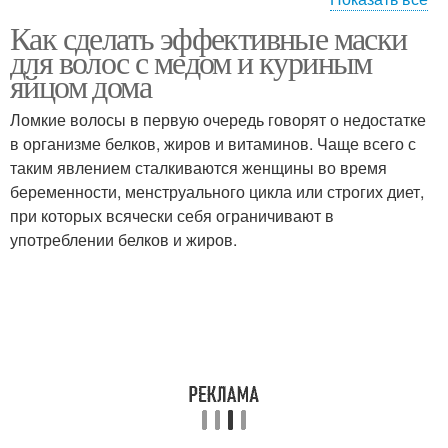
Как сделать эффективные маски
Яйцо на волосы
Маски с медом
для волос с медом и куриным
яйцом дома
Ломкие волосы в первую очередь говорят о недостатке
Яйца в домашних
в организме белков, жиров и витаминов. Чаще всего с
Медово-яичные маски
масках
таким явлением сталкиваются женщины во время
беременности, менструального цикла или строгих диет,
при которых всячески себя ограничивают в
употреблении белков и жиров.
Куриное яйцо
Яйцо для волос