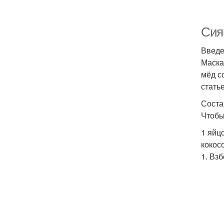
Сия
Введ
Маска
мёд с
стать
Соста
Чтобы
1 яйц
кокос
1. Вз