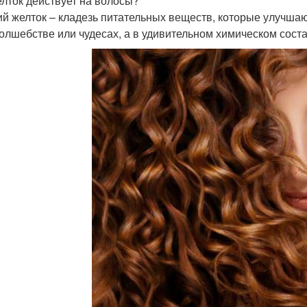
елток действует на волосы?
й желток – кладезь питательных веществ, которые улучшают
волшебстве или чудесах, а в удивительном химическом соста