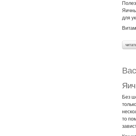
Полез
Яичны
для у
Витам
читат
Вас
Яич
Без ш
тольк
неско
то по
завист