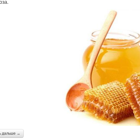
оза.
ь дальше →