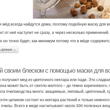
и мёд всегда найдутся дома, поэтому подобную маску для в
т от неё наступит не сразу, а через несколько применений.
о он точно будет, как минимум потому что в мёде содержит
ь дальше →
й своим блеском с помощью маски для в
 получают мед из цветочного нектара или пади. Это сладкая
 она может быть от светло-желтого – до темно коричневого,
кта пчеловодства много: акациевые, липовый, цветочный, г
очти целиком состоит из нектара растений и только немног
 пчелы. Всего в меде насчитывают около 300 полезных веще