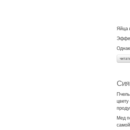
Яйца 
Эффек
Однак
читат
Сия
Пчелы
цвету
проду
Мед п
самой