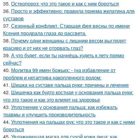
35.
Остеопороз: что это такое и как с ним бороться
36.
Просто и эффективно: правила приема желатина для
суставов
37.
Сезонный конфликт. Старшая фея весны по имени
Ксения продрала глаза до рассвета.
38.
Почему одни женщины с лишним весом выглядят
красиво и от них не оторвать глаз?
39.
А что будет, если ты начнёшь худеть к лету прямо
сейчас?
40.
Молитва 99 имен божьих: - (на избавление от
проблем и негаптива накопленного родом:
41.
Шишка на суставе пальца руки: причины и лечение
42.
Шишечка как будто костная у основания пальца руки:
что это такое и как это влияет на здоровье
43.
Уплотнение у основания пальца: как избежать
травмы и улучшить производительность
44.
Уплотнения на пальцах рук: что это такое и как с ними
бороться
45.
Увлажняющая маска для сухой кожи лица: как