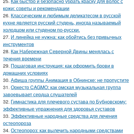
25.
Как быстро и безопасно убрать краску для волос с
кожи: советы и рекомендации
26.
Классическим и любимым деликатесом в русской
кухне является русский студень, иногда называемый
холодцом или студеном по-русски.
27.
И линейка не нужна: как обойтись без привычных
инструментов
28.
Как Набережная Северной Двины менялась с
течения времени
29.
Пошаговая инструкция: как оформить брови в
домашних условиях
30.
Афиша группы Анимация в Обнинске: не пропустите
31.
Оркестр CAGMO: как омская музыкальная группа
завоевывает сердца слушателей
32.
Гимнастика для плечевого сустава по Бубновскому:
эффективные упражнения для здоровья суставов
33.
Эффективные народные средства для лечения
остеопороза
34.
Остеопороз: как вылечить народными средствами