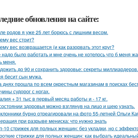
ледние обновления на сайте:
ле родов я уже 25 лет борюсь с лишним весом.
ему вес стоит?
ему вес возвращается (и как разорвать этот круг?
 надо было работать и мне очень не хотелось что б меня ж
ь меня.
 дожить до 90 и сохранить здоровье: секреты миллиардеров
я бесит сын мужа.
а днях прошла по всем окрестным магазинам в поисках бес
чины судорог с ногах.
алия + 31 тыс в первый месяц работы и - 17 кг.
состоянии здоровья можно взглянув на лицо и шею узнать.
клонники бурно отреагировали на фото 55-летней Ольги Каб
ерация при разрыве мениска: что нужно знать
п-10 стрижек для полных женщин: без укладки, но с эффект
роткие стрижки для полных женщин: как выбрать идеальный