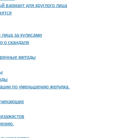
й вариант для круглого лица
вятся
 лица за кулисами
о о скандале
еренные методы
ды
тоды
рации по уменьшению желудка.
начинающих
визажистов
рению.