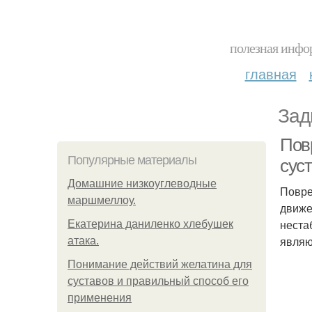
полезная инфор
главная
Зад
Пов
Популярные материалы
сус
Домашние низкоуглеводные
Повре
маршмеллоу.
движе
неста
Екатерина даниленко хлебушек
являю
атака.
Понимание действий желатина для
суставов и правильный способ его
применения