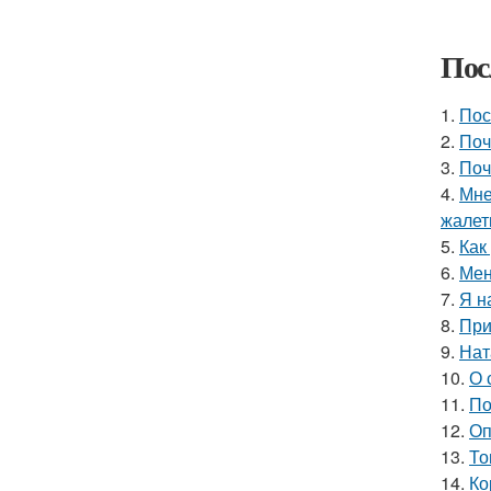
Пос
1.
Пос
2.
Поч
3.
Поч
4.
Мне
жалет
5.
Как
6.
Мен
7.
Я н
8.
При
9.
Нат
10.
О 
11.
По
12.
Оп
13.
То
14.
Ко