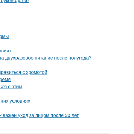
 руководство
ормы
овиях
на двухразовое питание после полугода?
правиться с хромотой
время
ься с этим
шних условиях
к важен уход за лицом после 30 лет