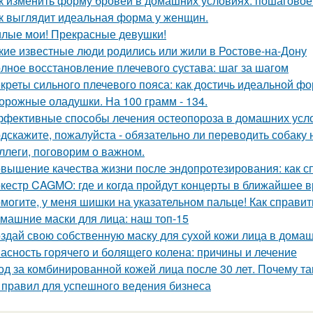
к изменить форму бровей в домашних условиях: пошаговое
к выглядит идеальная форма у женщин.
лые мои! Прекрасные девушки!
кие известные люди родились или жили в Ростове-на-Дону
лное восстановление плечевого сустава: шаг за шагом
креты сильного плечевого пояса: как достичь идеальной ф
орожные оладушки. На 100 грамм - 134.
фективные способы лечения остеопороза в домашних усл
дскажите, пожалуйста - обязательно ли переводить собаку 
ллеги, поговорим о важном.
вышение качества жизни после эндопротезирования: как с
кестр CAGMO: где и когда пройдут концерты в ближайшее 
могите, у меня шишки на указательном пальце! Как справит
машние маски для лица: наш топ-15
здай свою собственную маску для сухой кожи лица в дома
асность горячего и болящего колена: причины и лечение
од за комбинированной кожей лица после 30 лет. Почему та
 правил для успешного ведения бизнеса