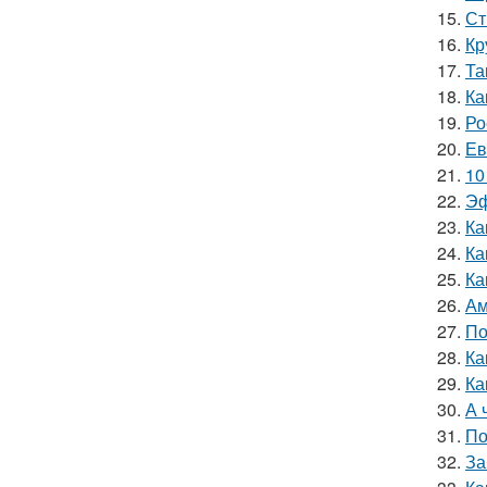
15.
Ст
16.
Кр
17.
Та
18.
Ка
19.
Ро
20.
Ев
21.
10
22.
Эф
23.
Ка
24.
Ка
25.
Ка
26.
Ам
27.
По
28.
Ка
29.
Ка
30.
А 
31.
По
32.
За