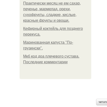
Практически месяц не ем сахар,
печенье, мармелад, орехи,
сухофрукты, сладкие, кислые,
красные фрукты и овощи.
Кефирный коктейль для позднего
перекуса.
Маринованная капуста "По-
грузински".
Мкб код доа плечевого сустава.
Последние комментарии
читат