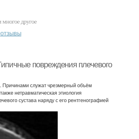
и многое другое
отзывы
 Типичные повреждения плечевого
о. Причинами служат чрезмерный объём
 также нетравматическая этиология
ечевого сустава наряду с его рентгенографией