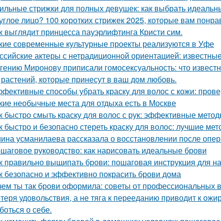
ильные стрижки для полных девушек: как выбрать идеальны
углое лицо? 100 коротких стрижек 2025, которые вам понра
к выглядит принцесса пауэрлифтинга Кристи сим.
кие современные культурные проекты реализуются в Уфе
ссийские актеры с нетрадиционной ориентацией: известные
гению Миронову приписали гомосексуальность: что известн
 растений, которые принесут в ваш дом любовь.
фективные способы убрать краску для волос с кожи: пров
кие необычные места для отдыха есть в Москве
к быстро смыть краску для волос с рук: эффективные мето
к быстро и безопасно стереть краску для волос: лучшие ме
ина усманилаева рассказала о восстановлении после опе
шаговое руководство: как нарисовать идеальные брови
к правильно выщипать брови: пошаговая инструкция для 
к безопасно и эффективно покрасить брови дома
чем ты так брови оформила: советы от профессиональных 
теря удовольствия, а не тяга к перееданию приводит к ожи
боться о себе.