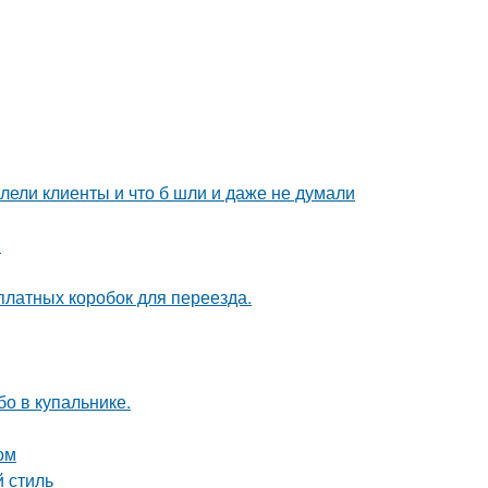
алели клиенты и что б шли и даже не думали
.
платных коробок для переезда.
о в купальнике.
ом
 стиль