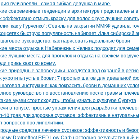
рия пуччарелли - самая гибкая девушка в мире.
кие современные тенденции в архитектуре представлены в
к эффективно отмыть краску для волос с рук: лучшие совет
алия как у Гурченко": Севиль на закрытии ММКФ удивила то
соцсетях быструю популярность набирает Илья сибирский эк
шаговое руководство: как нарисовать идеальные брови
кие места отдыха в Набережных Челнах подходят для семе
кие лучшие места для прогулок и отдыха на свежем воздухе
ди привыкают ко всему.
кие природные заповедники находятся под охраной в реги
к укротить густые брови: 7 простых шагов для идеальной 
шаговая инструкция: как покрасить брови в домашних усло
лное руководство по восстановлению после травмы плечев
какие музеи стоит сходить, чтобы узнать о культуре Сургута
ечи в тонусе: простые упражнения для разработки плечевог
п-10 трав для здоровья суставов: эффективные натуральны
п вопросов про липолитики.
родные средства лечения суставов: эффективность и безо
чему Draineffect RED Low Carb настолько результативный и