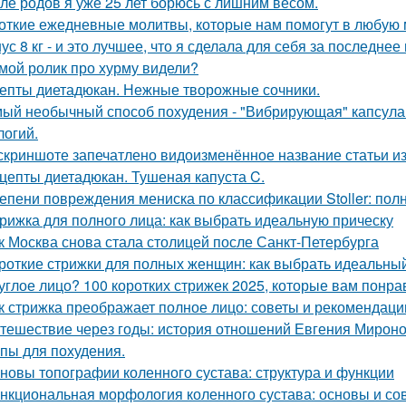
ле родов я уже 25 лет борюсь с лишним весом.
откие ежедневные молитвы, которые нам помогут в любую 
ус 8 кг - и это лучшее, что я сделала для себя за последнее
мой ролик про хурму видели?
епты диетадюкан. Нежные творожные сочники.
ый необычный способ похудения - "Вибрирующая" капсула 
логий.
скриншоте запечатлено видоизменённое название статьи из
цепты диетадюкан. Тушеная капуста C.
епени повреждения мениска по классификации Stoller: пол
рижка для полного лица: как выбрать идеальную прическу
к Москва снова стала столицей после Санкт-Петербурга
роткие стрижки для полных женщин: как выбрать идеальный
углое лицо? 100 коротких стрижек 2025, которые вам понра
к стрижка преображает полное лицо: советы и рекомендаци
тешествие через годы: история отношений Евгения Мироно
пы для похудения.
новы топографии коленного сустава: структура и функции
нкциональная морфология коленного сустава: основы и с