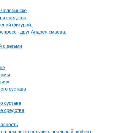
 Челябинске
ы и средства
ченой фигурой.
спресс - друг Андрея смаева.
й с детьми
оне
формы
виях
ого сустава
о сустава
е средства
пасность
 на нем легко получить реальный эффект,