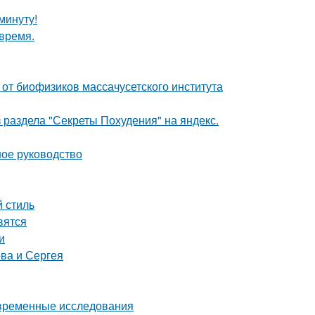
минуту!
 время.
от биофизиков массачусетского института
 раздела "Секреты Похудения" на яндекс.
ное руководство
 стиль
вятся
и
ва и Сергея
овременные исследования