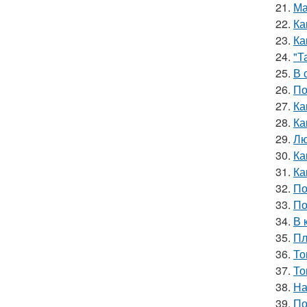
21.
Ма
22.
Ка
23.
Ка
24.
"Т
25.
В 
26.
По
27.
Ка
28.
Ка
29.
Лю
30.
Ка
31.
Ка
32.
По
33.
По
34.
В 
35.
Пл
36.
То
37.
То
38.
На
39.
По