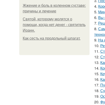
3.
Пос
Жжение и боль в коленном суставе:
4.
Кор
причины и лечение
5.
Мин
6.
Вы 
Святой, которому молятся о
7.
Рец
помощи, когда нет денег - святитель
8.
Сам
Иоанн.
техно
Как сесть на продольный шпагат.
9.
На 
10.
Ре
11.
Ст
12.
Ст
13.
Ка
14.
Ко
15.
Кр
16.
Ка
17.
Пу
18.
Су
19.
Ос
20.
Фу