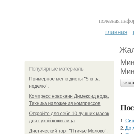
полезная инфор
главная
Жал
Мин
Популярные материалы
Мин
Примерное меню диеты "5 кг за
читат
неделю".
Компресс новокаин Димексид вода.
Техника наложения компрессов
Пос
Откройте для себя 10 лучших масок
1.
Син
для сухой кожи лица
2.
До 
Диетический торт "Птичье Молоко".