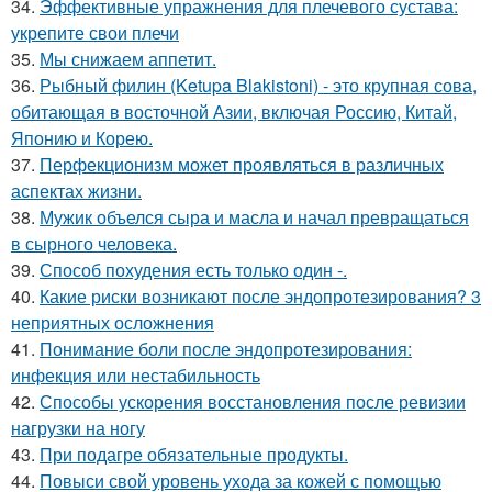
34.
Эффективные упражнения для плечевого сустава:
укрепите свои плечи
35.
Мы снижаем аппетит.
36.
Рыбный филин (Ketupa Blakistoni) - это крупная сова,
обитающая в восточной Азии, включая Россию, Китай,
Японию и Корею.
37.
Перфекционизм может проявляться в различных
аспектах жизни.
38.
Мужик объелся сыра и масла и начал превращаться
в сырного человека.
39.
Способ похудения есть только один -.
40.
Какие риски возникают после эндопротезирования? 3
неприятных осложнения
41.
Понимание боли после эндопротезирования:
инфекция или нестабильность
42.
Способы ускорения восстановления после ревизии
нагрузки на ногу
43.
При подагре обязательные продукты.
44.
Повыси свой уровень ухода за кожей с помощью