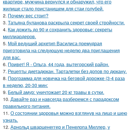
квартире, мужчина вернулся и обнаружил, что его
жилище стало пристанищем для стаи голубей.
2.
Почему вес стоит?
3.
Татьяна буланова раскрыла секрет своей стройности.
4.
Как дожить до 90 и сохранить здоровье: секреты
миллиардеров.
5.
Мой ведущий архетип Василиса премудрая
приготовила на следующую неделю два приглашения
для вас.
6.
Привет! Я - Ольга, 44 года, вытегорский район.
7.
Рецепты диетадюкан. Тарталетки без допов по дюкану.
8.
Программа для новичка на беговой дорожке (3-4 раза
в неделю, 20-30 мин:
9.
Белый амур: уничтожает 20 кг травы в сутки.
10.
Давайте раз и навсегда разберемся с парадоксом
правильного питания.
11.
О состоянии здоровья можно взглянув на лицо и шею
узнать.
12.
Арнольд шварценеггер и Пенелопа Миллер, у