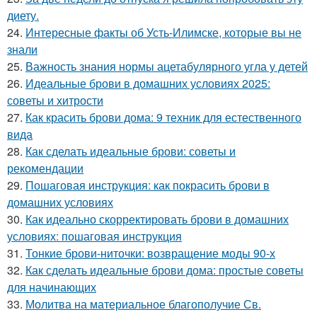
диету.
24.
Интересные факты об Усть-Илимске, которые вы не
знали
25.
Важность знания нормы ацетабулярного угла у детей
26.
Идеальные брови в домашних условиях 2025:
советы и хитрости
27.
Как красить брови дома: 9 техник для естественного
вида
28.
Как сделать идеальные брови: советы и
рекомендации
29.
Пошаговая инструкция: как покрасить брови в
домашних условиях
30.
Как идеально скорректировать брови в домашних
условиях: пошаговая инструкция
31.
Тонкие брови-ниточки: возвращение моды 90-х
32.
Как сделать идеальные брови дома: простые советы
для начинающих
33.
Молитва на материальное благополучие Св.