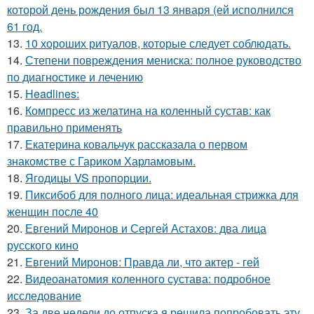
которой день рождения был 13 января (ей исполнился
61 год.
13.
10 хороших ритуалов, которые следует соблюдать.
14.
Степени повреждения мениска: полное руководство
по диагностике и лечению
15.
Headlines:
16.
Компресс из желатина на коленный сустав: как
правильно применять
17.
Екатерина ковальчук рассказала о первом
знакомстве с Гариком Харламовым.
18.
Ягодицы VS пропорции.
19.
Пиксибоб для полного лица: идеальная стрижка для
женщин после 40
20.
Евгений Миронов и Сергей Астахов: два лица
русского кино
21.
Евгений Миронов: Правда ли, что актер - гей
22.
Видеоанатомия коленного сустава: подробное
исследование
23.
За две недели до отпуска я решила попробовать эту