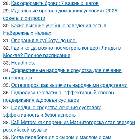
28.
Как оформить брови: 7 важных шагов
29.
Идеальные брови в домашних условиях 2025:
советы и хитрости
30.
Какие высшие учебные заведения есть в
Набережных Челнах
31.
Операция в субботу, до нее.
32.
Где и когда можно посмотреть концерт Линды в
Москве? Полное расписание
33.
Headlines:
34.
Эффективные народные средства для лечения
остеопороза
35.
Остеопороз: как вылечить народными средствами
36.
Гидролизин желатина: эффективный способ
поддержания здоровья суставов
37.
Народные средства лечения суставов:
эффективность и безопасность
38.
Кай Метов: как парень из Магнитогорска стал звездой
российской музыки
39.
Когда переборщил с сыром и маслом и сам