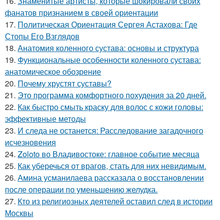
16.
Знаменитые артисты, которые шокировали своих
фанатов признанием в своей ориентации
17.
Политическая Ориентация Сергея Астахова: Где
Стопы Его Взглядов
18.
Анатомия коленного сустава: основы и структура
19.
Функциональные особенности коленного сустава:
анатомическое обозрение
20.
Почему хрустят суставы?
21.
Это программа комфортного похудения за 20 дней.
22.
Как быстро смыть краску для волос с кожи головы:
эффективные методы
23.
И следа не останется: Расследование загадочного
исчезновения
24.
Zoloto во Владивостоке: главное событие месяца
25.
Как уберечься от врагов, стать для них невидимым.
26.
Амина усманилаева рассказала о восстановлении
после операции по уменьшению желудка.
27.
Кто из религиозных деятелей оставил след в истории
Москвы