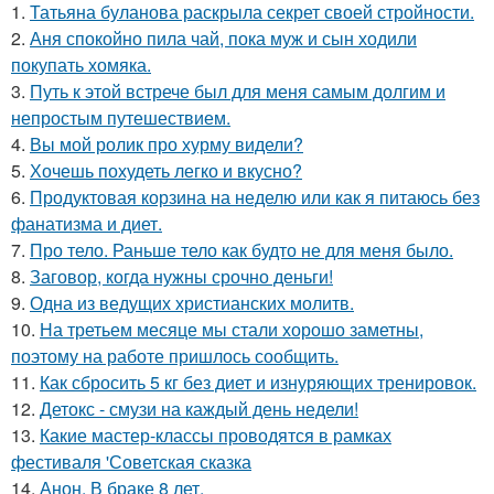
1.
Татьяна буланова раскрыла секрет своей стройности.
2.
Аня спокойно пила чай, пока муж и сын ходили
покупать хомяка.
3.
Путь к этой встрече был для меня самым долгим и
непростым путешествием.
4.
Вы мой ролик про хурму видели?
5.
Хочешь похудеть легко и вкусно?
6.
Продуктовая корзина на неделю или как я питаюсь без
фанатизма и диет.
7.
Про тело. Раньше тело как будто не для меня было.
8.
Заговор, когда нужны срочно деньги!
9.
Одна из ведущих христианских молитв.
10.
На третьем месяце мы стали хорошо заметны,
поэтому на работе пришлось сообщить.
11.
Как сбросить 5 кг без диет и изнуряющих тренировок.
12.
Детокс - смузи на каждый день недели!
13.
Какие мастер-классы проводятся в рамках
фестиваля 'Советская сказка
14.
Анон. В браке 8 лет.