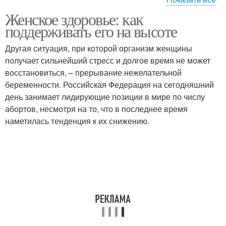
Женское здоровье: как
Здоровье в отличной
Женский организм
поддерживать его на высоте
форме
Другая ситуация, при которой организм женщины
получает сильнейший стресс и долгое время не может
восстановиться, – прерывание нежелательной
Женские заболевания
Женский календарь
беременности. Российская Федерация на сегодняшний
день занимает лидирующие позиции в мире по числу
абортов, несмотря на то, что в последнее время
наметилась тенденция к их снижению.