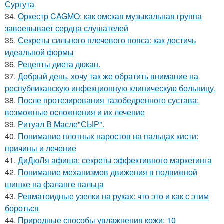
Сургута
34.
Оркестр CAGMO: как омская музыкальная группа
завоевывает сердца слушателей
35.
Секреты сильного плечевого пояса: как достичь
идеальной формы
36.
Рецепты диета дюкан.
37.
Добрый день, хочу так же обратить внимание на
республиканскую инфекционную клиническую больницу.
38.
После протезирования тазобедренного сустава:
возможные осложнения и их лечение
39.
Ритуал В Масле"СЫР".
40.
Понимание плотных наростов на пальцах кисти:
причины и лечение
41.
ДиДюЛя афиша: секреты эффективного маркетинга
42.
Понимание механизмов движения в подвижной
шишке на фаланге пальца
43.
Ревматоидные узелки на руках: что это и как с этим
бороться
44.
Природные способы увлажнения кожи: 10