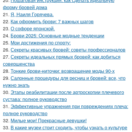
20.
Пошаговая инструкция: как сделать идеальную
форму бровей дома
21.
Я, Наиля Горячева.
22.
Как оформить брови: 7 важных шагов
23.
О софоре японской.
24.
Брови 2025: Основные модные тенденции
25.
Мои достижения по спорту:
26.
Секреты красивых бровей: советы профессионалов
27.
Секреты идеальных прямых бровей: как добиться
совершенства
28.
Тонкие брови-ниточки: возвращение моды 90-х
29.
Салонные процедуры для ресниц и бровей: все, что
нужно знать
30.
Этапы реабилитации после артроскопии плечевого
сустава: полное руководство
31.
Эффективные упражнения при повреждениях плеча:
полное руководство
32.
Милые мои! Прекрасные девушки!
33.
В какие музеи стоит сходить, чтобы узнать о культуре