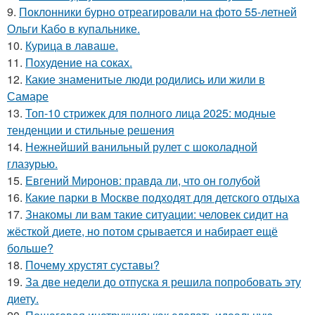
9.
Поклонники бурно отреагировали на фото 55-летней
Ольги Кабо в купальнике.
10.
Курица в лаваше.
11.
Похудение на соках.
12.
Какие знаменитые люди родились или жили в
Самаре
13.
Топ-10 стрижек для полного лица 2025: модные
тенденции и стильные решения
14.
Нежнейший ванильный рулет с шоколадной
глазурью.
15.
Евгений Миронов: правда ли, что он голубой
16.
Какие парки в Москве подходят для детского отдыха
17.
Знакомы ли вам такие ситуации: человек сидит на
жёсткой диете, но потом срывается и набирает ещё
больше?
18.
Почему хрустят суставы?
19.
За две недели до отпуска я решила попробовать эту
диету.