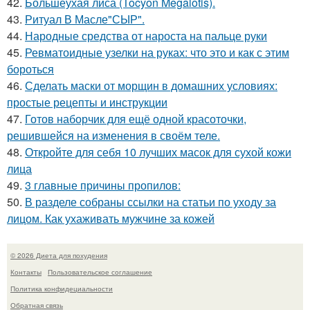
42.
Большеухая лиса (Tocyon Megalotis).
43.
Ритуал В Масле"СЫР".
44.
Народные средства от нароста на пальце руки
45.
Ревматоидные узелки на руках: что это и как с этим
бороться
46.
Сделать маски от морщин в домашних условиях:
простые рецепты и инструкции
47.
Готов наборчик для ещё одной красоточки,
решившейся на изменения в своём теле.
48.
Откройте для себя 10 лучших масок для сухой кожи
лица
49.
3 главные причины пропилов:
50.
В разделе собраны ссылки на статьи по уходу за
лицом. Как ухаживать мужчине за кожей
© 2026 Диета для похудения
Контакты
Пользовательское соглашение
Политика конфидециальности
Обратная связь