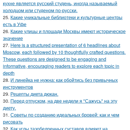
кухне является русский студень, иногда называемый
холодцом или студеном по-русски.
25.
Какие уникальные библиотеки и культурные центры
есть в Уфе
26.
Какие улицы и площади Москвы имеют историческое
значение
27.
Here is a structured presentation of 6 headlines about
Moscow, each followed by 10 thoughtfully crafted questions.
These questions are designed to be engaging and
informative, encouraging readers to explore each topic in
depth
28.
И линейка не нужна: как обойтись без привычных
инструментов
29.
Рецепты диета дюкан.
30.
Перед отпуском, на две недели я "Сажусь" на эту
диету.
31.
Советы по созданию идеальных бровей: как и чем
рисовать
32.
Как углы тазобедренных суставов влияют на