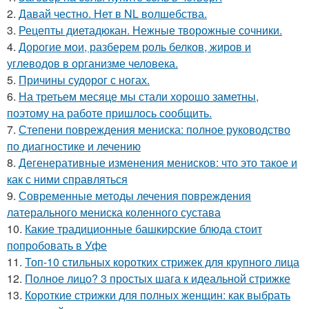
2.
Давай честно. Нет в NL волшебства.
3.
Рецепты диетадюкан. Нежные творожные сочники.
4.
Дорогие мои, разберем роль белков, жиров и
углеводов в организме человека.
5.
Причины судорог с ногах.
6.
На третьем месяце мы стали хорошо заметны,
поэтому на работе пришлось сообщить.
7.
Степени повреждения мениска: полное руководство
по диагностике и лечению
8.
Дегенеративные изменения менисков: что это такое и
как с ними справляться
9.
Современные методы лечения повреждения
латерального мениска коленного сустава
10.
Какие традиционные башкирские блюда стоит
попробовать в Уфе
11.
Топ-10 стильных коротких стрижек для крупного лица
12.
Полное лицо? 3 простых шага к идеальной стрижке
13.
Короткие стрижки для полных женщин: как выбрать