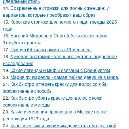
идеальный стиль
14.
Современные стрижки для полных женщин: 7
вариантов, которые преобразят ваш образ
15.
Короткие стрижки для полного лица: тренды 2025
года
16.
Евгений Миронов и Сергей Астахов: история
'Голубого прогона
17.
Скинул 64 килограмма за 10 месяцев.
18.
Лучевая анатомия коленного сустава: подробное
исследование
19.
Какие легенды и мифы связаны с Оренбургом
20.
Мария пуччарелли - самая гибкая девушка в мире.
21.
Как быстро оттереть краску для волос со лба:
эффективные способы
22.
Как быстро убрать краску для волос с кожи:
эффективные методы
23.
Какие изменения произошли в Москве после
революции 1917 года
24.
Классическим и любимым деликатесом в русской