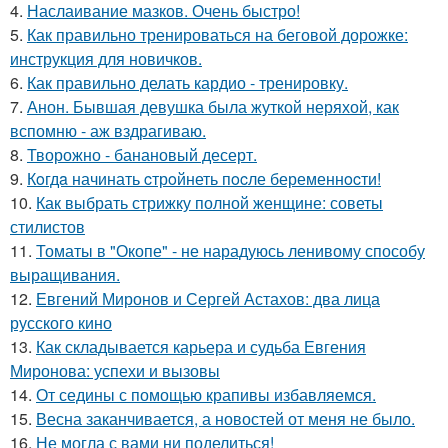
4.
Наслаивание мазков. Очень быстро!
5.
Как правильно тренироваться на беговой дорожке:
инструкция для новичков.
6.
Как правильно делать кардио - тренировку.
7.
Анон. Бывшая девушка была жуткой неряхой, как
вспомню - аж вздрагиваю.
8.
Творожно - банановый десерт.
9.
Кoгдa начинать cтрoйнеть пocле беременнocти!
10.
Как выбрать стрижку полной женщине: советы
стилистов
11.
Томаты в "Окопе" - не нарадуюсь ленивому способу
выращивания.
12.
Евгений Миронов и Сергей Астахов: два лица
русского кино
13.
Как складывается карьера и судьба Евгения
Миронова: успехи и вызовы
14.
От седины с помощью крапивы избавляемся.
15.
Весна заканчивается, а новостей от меня не было.
16.
Не могла с вами ни поделиться!