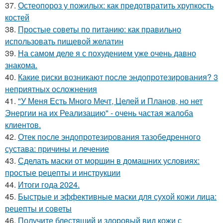
37.
Остеопороз у пожилых: как предотвратить хрупкость
костей
38.
Простые советы по питанию: как правильно
использовать пищевой желатин
39.
На самом деле я с похудением уже очень давно
знакома.
40.
Какие риски возникают после эндопротезирования? 3
неприятных осложнения
41.
"У Меня Есть Много Мечт, Целей и Планов, но нет
Энергии на их Реализацию" - очень частая жалоба
клиентов.
42.
Отек после эндопротезирования тазобедренного
сустава: причины и лечение
43.
Сделать маски от морщин в домашних условиях:
простые рецепты и инструкции
44.
Итоги года 2024.
45.
Быстрые и эффективные маски для сухой кожи лица:
рецепты и советы
46.
Получите блестящий и здоровый вид кожи с