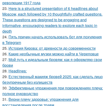
революции 1917 года
23.
Here is a structured presentation of 6 headlines about
Moscow, each followed by 10 thoughtfully crafted questions.
These questions are designed to be engaging and
informative, encouraging readers to explore each topic in
depth
24.
Пять причин начать использовать бот для похудения
в Telegram
25.
История Кирова: от древности до современности
26.
Какие необычные музеи можно найти в Череповце
27.
Мой путь к идеальным бровям: как я оформляю свои
брови
28.
Headlines:
29.
Естественный макияж бровей 2025: как сделать лицо
безупречным без излишеств
30.
Эффективные упражнения при повреждениях плеча:
полное руководство
31.
Верни плечу здоровье: упражнения для
восстановления после травм