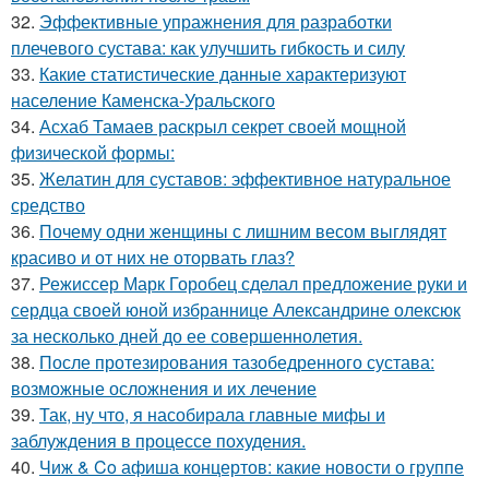
32.
Эффективные упражнения для разработки
плечевого сустава: как улучшить гибкость и силу
33.
Какие статистические данные характеризуют
население Каменска-Уральского
34.
Асхаб Тамаев раскрыл секрет своей мощной
физической формы:
35.
Желатин для суставов: эффективное натуральное
средство
36.
Почему одни женщины с лишним весом выглядят
красиво и от них не оторвать глаз?
37.
Режиссер Марк Горобец сделал предложение руки и
сердца своей юной избраннице Александрине олексюк
за несколько дней до ее совершеннолетия.
38.
После протезирования тазобедренного сустава:
возможные осложнения и их лечение
39.
Так, ну что, я насобирала главные мифы и
заблуждения в процессе похудения.
40.
Чиж & Co афиша концертов: какие новости о группе