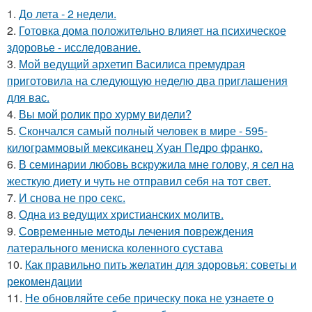
1.
До лета - 2 недели.
2.
Готовка дома положительно влияет на психическое
здоровье - исследование.
3.
Мой ведущий архетип Василиса премудрая
приготовила на следующую неделю два приглашения
для вас.
4.
Вы мой ролик про хурму видели?
5.
Скончался самый полный человек в мире - 595-
килограммовый мексиканец Хуан Педро франко.
6.
В семинарии любовь вскружила мне голову, я сел на
жесткую диету и чуть не отправил себя на тот свет.
7.
И снова не про секс.
8.
Одна из ведущих христианских молитв.
9.
Современные методы лечения повреждения
латерального мениска коленного сустава
10.
Как правильно пить желатин для здоровья: советы и
рекомендации
11.
Не обновляйте себе прическу пока не узнаете о