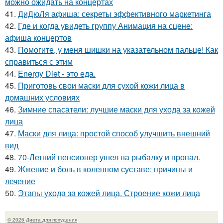
можно ожидать на концертах
41.
ДиДюЛя афиша: секреты эффективного маркетинга
42.
Где и когда увидеть группу Анимация на сцене:
афиша концертов
43.
Помогите, у меня шишки на указательном пальце! Как
справиться с этим
44.
Energy Diet - это еда.
45.
Приготовь свои маски для сухой кожи лица в
домашних условиях
46.
Зимние спасатели: лучшие маски для ухода за кожей
лица
47.
Маски для лица: простой способ улучшить внешний
вид
48.
70-Летний пенсионер ушел на рыбалку и пропал.
49.
Жжение и боль в коленном суставе: причины и
лечение
50.
Этапы ухода за кожей лица. Строение кожи лица
© 2026 Диета для похудения