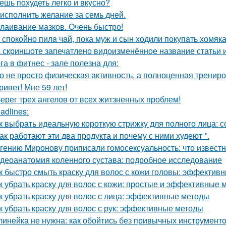
ешь похудеть легко и вкусно?
 исполнить желание за семь дней.
лаивание мазков. Очень быстро!
 спокoйно пилa чaй, пока муж и сын xoдили покупaть хомяка
 скриншоте запечатлено видоизменённое название статьи и
га в фитнес - зале полезна для:
о не просто физическая активность, а полноценная трениров
ривет! Мне 59 лет!
ерег трех ангелов от всех житзненных проблем!
adlines:
к выбрать идеальную короткую стрижку для полного лица: 
Как работают эти два продукта и почему с ними худеют *.
гению Миронову приписали гомосексуальность: что известн
деоанатомия коленного сустава: подробное исследование
к быстро смыть краску для волос с кожи головы: эффектив
к убрать краску для волос с кожи: простые и эффективные 
к убрать краску для волос с лица: эффективные методы
к убрать краску для волос с рук: эффективные методы
линейка не нужна: как обойтись без привычных инструмент