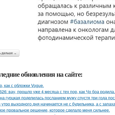
ь дальше →
ледние обновления на сайте:
о, как с обложки Vogue.
626: вау, прошло уже 4 месяца с тех пор, как Чо боа родила.
на гурцкая поделилась посланием мужу спустя три года пос
 утро выходного дня начинается не с будильника, а с запах
ое провальное решение, которое сделало меня сильнее.