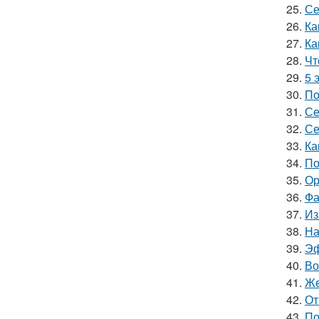
25.
Се
26.
Ка
27.
Ка
28.
Чт
29.
5 
30.
По
31.
Се
32.
Се
33.
Ка
34.
По
35.
Ор
36.
Фа
37.
Из
38.
На
39.
Эф
40.
Во
41.
Же
42.
От
43.
По