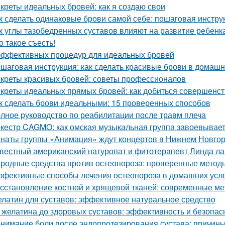
креты идеальных бровей: как я создаю свои
к сделать одинаковые брови самой себе: пошаговая инстру
к углы тазобедренных суставов влияют на развитие ребенк
о такое съесть!
эффективных процедур для идеальных бровей
шаговая инструкция: как сделать красивые брови в домашн
креты красивых бровей: советы профессионалов
креты идеальных прямых бровей: как добиться совершенс
к сделать брови идеальными: 15 проверенных способов
лное руководство по реабилитации после травм плеча
кестр CAGMO: как омская музыкальная группа завоевывае
наты группы «Анимация» ждут концертов в Нижнем Новго
вестный американский натуропат и фитотерапевт Линда ла
родные средства против остеопороза: проверенные метод
фективные способы лечения остеопороза в домашних усл
сстановление костной и хрящевой тканей: современные ме
латин для суставов: эффективное натуральное средство
 желатина до здоровых суставов: эффективность и безопас
нимание боли после эндопротезирования сустава: причины