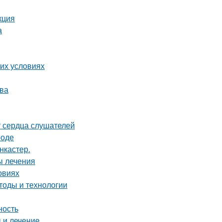
кция
а
их условиях
тва
т сердца слушателей
роде
нкастер.
ы лечения
овиях
тоды и технологии
ность
 и лечение