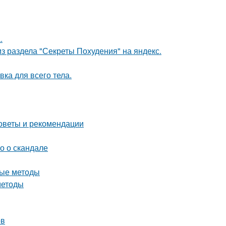
.
з раздела "Секреты Похудения" на яндекс.
ка для всего тела.
советы и рекомендации
о о скандале
ные методы
методы
ов