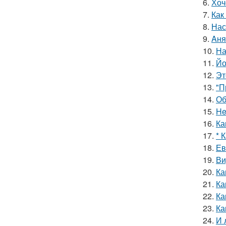
6.
Хоч
7.
Как
8.
Нас
9.
Aня
10.
На
11.
Йо
12.
Эт
13.
"П
14.
Об
15.
He
16.
Ка
17.
* 
18.
Ев
19.
Ви
20.
Ка
21.
Ка
22.
Ка
23.
Ка
24.
И 