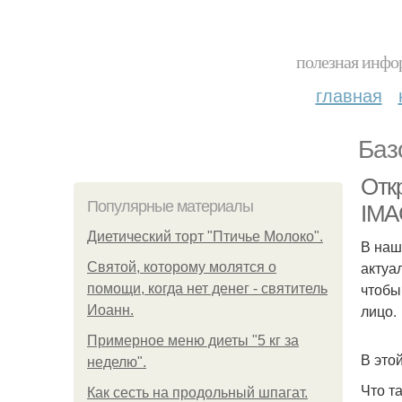
полезная инфор
главная
Баз
Отк
Популярные материалы
IMA
Диетический торт "Птичье Молоко".
В наш
актуа
Святой, которому молятся о
чтобы
помощи, когда нет денег - святитель
лицо.
Иоанн.
Примерное меню диеты "5 кг за
В это
неделю".
Что т
Как сесть на продольный шпагат.