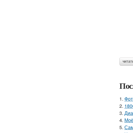
читат
Пос
1.
Фот
2.
180
3.
Диа
4.
Моё
5.
Сам