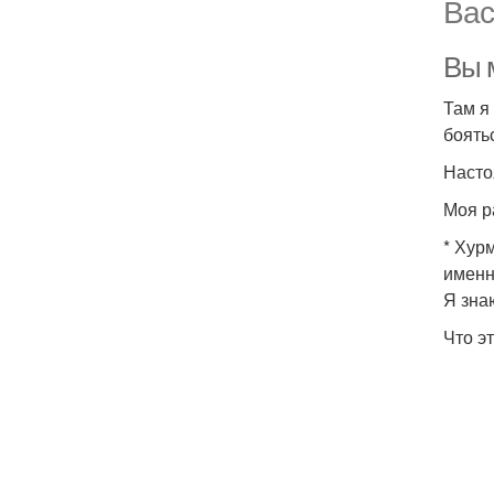
Вас
Вы 
Там я
боять
Насто
Моя р
* Хур
именн
Я зна
Что э