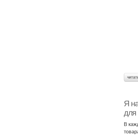
читат
Я н
для 
В каж
товар