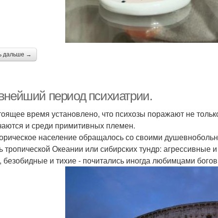
ь дальше →
внейший период психиатрии.
тоящее время установлено, что психозы поражают не только
чаются и среди примитивных племен.
орическое население обращалось со своими душевнобольн
ь тропической Океании или сибирских тундр: агрессивные
, безобидные и тихие - почитались иногда любимцами богов