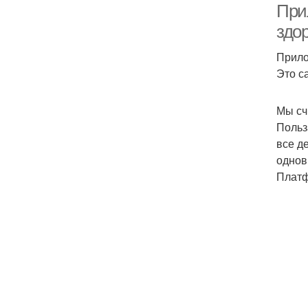
При
здо
Прило
Это с
Мы сч
Польз
все д
однов
Платф