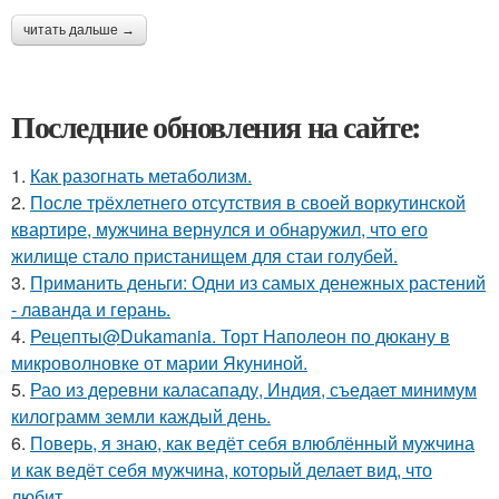
читать дальше →
Последние обновления на сайте:
1.
Как разогнать метаболизм.
2.
После трёхлетнего отсутствия в своей воркутинской
квартире, мужчина вернулся и обнаружил, что его
жилище стало пристанищем для стаи голубей.
3.
Приманить деньги: Одни из самых денежных растений
- лаванда и герань.
4.
Рецепты@Dukamania. Торт Наполеон по дюкану в
микроволновке от марии Якуниной.
5.
Рао из деревни каласападу, Индия, съедает минимум
килограмм земли каждый день.
6.
Поверь, я знаю, как ведёт себя влюблённый мужчина
и как ведёт себя мужчина, который делает вид, что
любит.