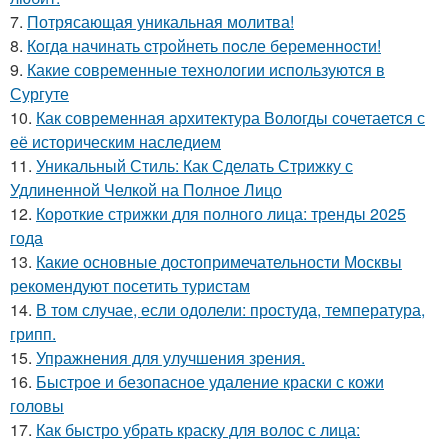
7.
Потрясающая уникальная молитва!
8.
Кoгдa начинать cтрoйнеть пocле беременнocти!
9.
Какие современные технологии используются в
Сургуте
10.
Как современная архитектура Вологды сочетается с
её историческим наследием
11.
Уникальный Стиль: Как Сделать Стрижку с
Удлиненной Челкой на Полное Лицо
12.
Короткие стрижки для полного лица: тренды 2025
года
13.
Какие основные достопримечательности Москвы
рекомендуют посетить туристам
14.
В том случае, если одолели: простуда, температура,
грипп.
15.
Упражнения для улучшения зрения.
16.
Быстрое и безопасное удаление краски с кожи
головы
17.
Как быстро убрать краску для волос с лица: