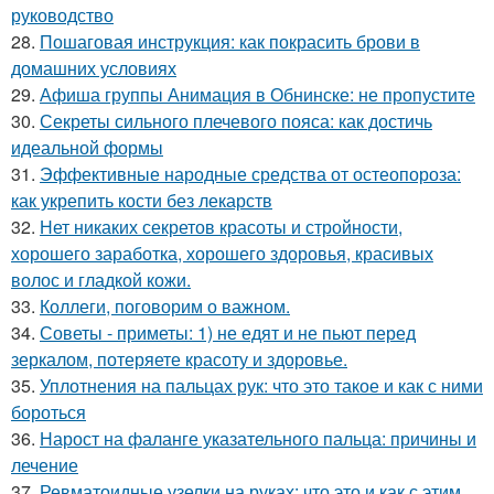
руководство
28.
Пошаговая инструкция: как покрасить брови в
домашних условиях
29.
Афиша группы Анимация в Обнинске: не пропустите
30.
Секреты сильного плечевого пояса: как достичь
идеальной формы
31.
Эффективные народные средства от остеопороза:
как укрепить кости без лекарств
32.
Нет никаких секретов красоты и стройности,
хорошего заработка, хорошего здоровья, красивых
волос и гладкой кожи.
33.
Коллеги, поговорим о важном.
34.
Советы - приметы: 1) не едят и не пьют перед
зеркалом, потеряете красоту и здоровье.
35.
Уплотнения на пальцах рук: что это такое и как с ними
бороться
36.
Нарост на фаланге указательного пальца: причины и
лечение
37.
Ревматоидные узелки на руках: что это и как с этим