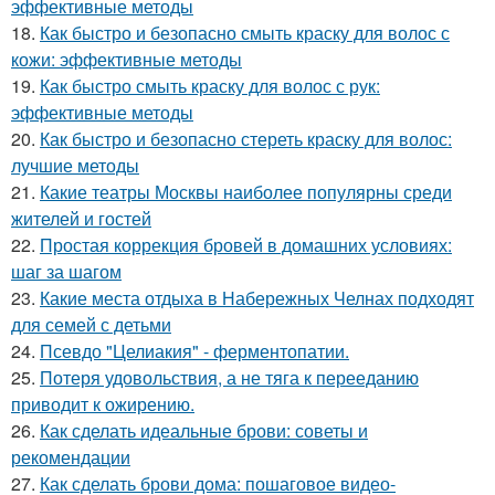
эффективные методы
18.
Как быстро и безопасно смыть краску для волос с
кожи: эффективные методы
19.
Как быстро смыть краску для волос с рук:
эффективные методы
20.
Как быстро и безопасно стереть краску для волос:
лучшие методы
21.
Какие театры Москвы наиболее популярны среди
жителей и гостей
22.
Простая коррекция бровей в домашних условиях:
шаг за шагом
23.
Какие места отдыха в Набережных Челнах подходят
для семей с детьми
24.
Псевдо "Целиакия" - ферментопатии.
25.
Потеря удовольствия, а не тяга к перееданию
приводит к ожирению.
26.
Как сделать идеальные брови: советы и
рекомендации
27.
Как сделать брови дома: пошаговое видео-