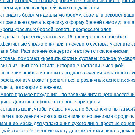
к быстро придать форму бровям без выщипывания: просты
креты идеальных бровей: как я создаю свои
к придать бровям идеальную форму: советы и рекомендаци
к правильно сделать красивую форму бровей самому: поша
креты красивых бровей: советы профессионалов
к сделать брови идеальными: 15 проверенных способов
фективные упражнения для плечевого сустава: укрепите с
lana Star: Расписание концертов и встреч с поклонниками
к травы помогают укрепить кости и суставы: полное руково
вица из Нижнего Тагила: история Анастасии Высоцкой
вышение эффективности народного лечения желатином су
рфекционизм может проявляться в различных аспектах жиз
ллеги, поговорим о важном.
много про мое похудение - по заявкам читающего населени
рина Девятова афиша: основные принципы
к ставить цели, чтобы их достичь, а не бесконечно пытаться
чали с похудения живота закончили отношениями с родите
машние маски для увлажнения сухого лица: простые рецеп
здай свою собственную маску для сухой кожи лица в дома