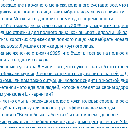
вреждение наружного мениска коленного сустава: всё, что 
рижка для полного лица: как выбрать идеальную прическу
тория Москвы: от древних времён до современности
п-10 стрижек для круглого лица в 2025 году: модные тенде
дные стрижки для полного лица: как выбрать идеальный в
п-10 коротких стрижек для полного лица: как выбрать идеа
да 2025: Лучшие стрижки для круглого лица
дные женские стрижки 2025: что будет в тренде на полное 
щита сердца и сосудов.
ленный сустав за 8 минут: все, что нужно знать об его стро
 обижали мужья, Леонов запретил сыну женится на ней, а 
акомы ли вам такие ситуации: человек сидит на жёсткой ди
кетейли - это еда для людей, которые следят за своим здор
м уникален L - карнитин?
к легко смыть краску для волос с кожи головы: советы и ре
к убрать краску для волос с рук: эффективные методы
тория о "Волшебных Таблетках" и настоящем здоровье.
кие уникальные библиотеки и культурные центры есть в Уф