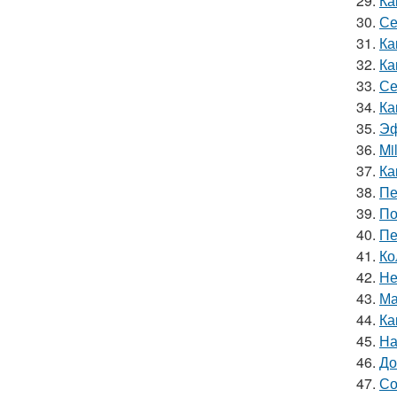
29.
Ка
30.
Се
31.
Ка
32.
Ка
33.
Се
34.
Ка
35.
Эф
36.
Mi
37.
Ка
38.
Пе
39.
По
40.
Пе
41.
Ко
42.
Не
43.
Ма
44.
Ка
45.
На
46.
До
47.
Со