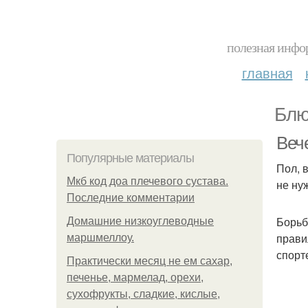
полезная инфор
главная
Блю
Веч
Популярные материалы
Пол, 
Мкб код доа плечевого сустава.
не ну
Последние комментарии
Борьб
Домашние низкоуглеводные
прави
маршмеллоу.
спорт
Практически месяц не ем сахар,
печенье, мармелад, орехи,
сухофрукты, сладкие, кислые,