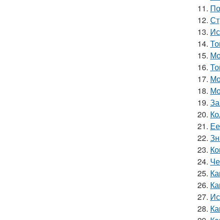
11.
По
12.
Ст
13.
Ис
14.
То
15.
Мо
16.
То
17.
Мо
18.
Мо
19.
За
20.
Ко
21.
Ее
22.
Зн
23.
Ко
24.
Че
25.
Ка
26.
Ка
27.
Ис
28.
Ка