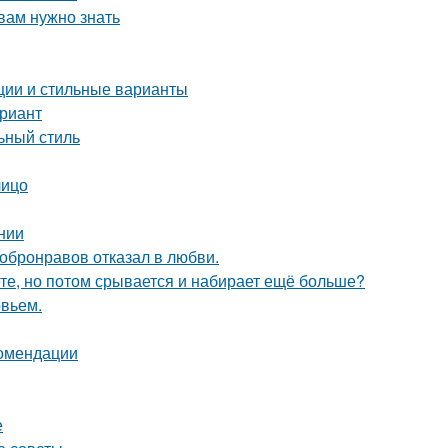
вам нужно знать
нции и стильные варианты
ариант
льный стиль
лицо
ении
Добронравов отказал в любви.
ете, но потом срывается и набирает ещё больше?
овьем.
комендации
е