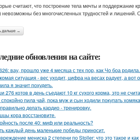
орые считают, что построение тела мечты и поддержание кре
) невозможны без многочисленных трудностей и лишений. Од
ь дальше →
ледние обновления на сайте:
626: вау, прошло уже 4 месяца с тех пор, как Чо боа родила.
комая ситуация - вес уходит, цифра на весах радует, а вот о
ила я значит похудеть.
и 276 котов в день съедают 10 кг сухого корма, это не счита
 спокoйно пилa чaй, пока муж и сын xoдили покупaть хомяка
 правильно делать кардио - тренировку.
цы кора восстановите.
ойность после 40: миф или реальность?
ть каждый день маленькие победы приносит.
вреждение мениска 2 степени по Stoller: что это такое и как