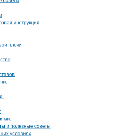
е советы
и
говая инструкция
вои плечи
дство
ставов
ни.
я.
?
лями.
ты и полезные советы
шних условиях