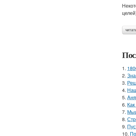
Некот
целей
читат
Пос
1.
180
2.
Зна
3.
Реш
4.
Наш
5.
Aня
6.
Как
7.
Мыш
8.
Стр
9.
Пус
10.
По