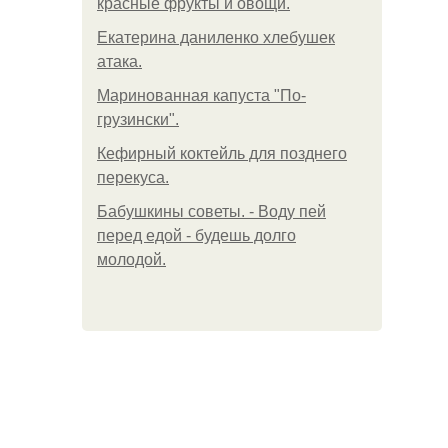
красные фрукты и овощи.
Екатерина даниленко хлебушек
атака.
Маринованная капуста "По-
грузински".
Кефирный коктейль для позднего
перекуса.
Бабушкины советы. - Воду пей
перед едой - будешь долго
молодой.