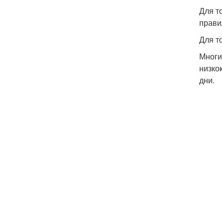
Для т
прави
Для т
Многи
низко
дни.