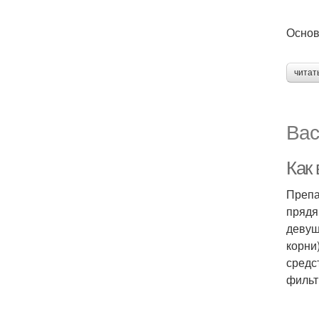
Основ
читат
Вас
Как
Препа
прядя
девуш
корни
средс
фильт