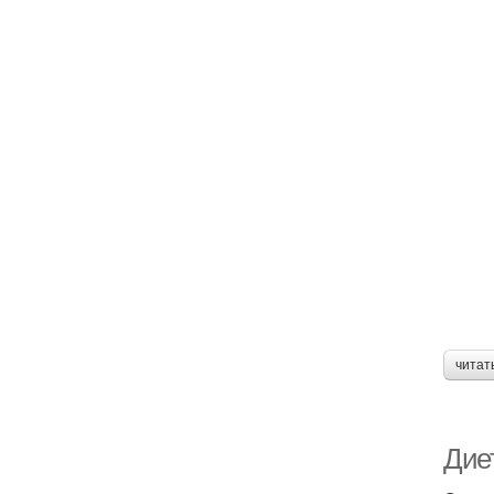
читат
Диет