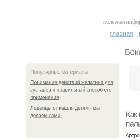
полезная инфор
главная
Бок
Популярные материалы
Понимание действий желатина для
суставов и правильный способ его
применения
Леденцы от кашля детям - мы
Как 
делаем сами!
пал
Артро