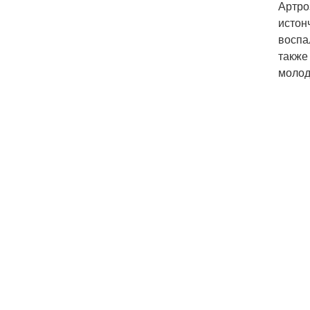
Артро
истон
воспа
также
молод