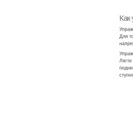
Как 
Упраж
Для т
напря
Упраж
Лягте
подни
ступн