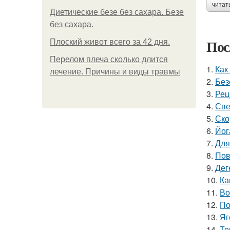
читат
Диетические безе без сахара. Безе
без сахара.
Пос
Плоский живот всего за 42 дня.
Перелом плеча сколько длится
1.
Как
лечение. Причины и виды травмы
2.
Без
3.
Рец
4.
Све
5.
Ско
6.
Йог
7.
Для
8.
Пов
9.
Дег
10.
Ка
11.
Во
12.
По
13.
Яг
14.
То