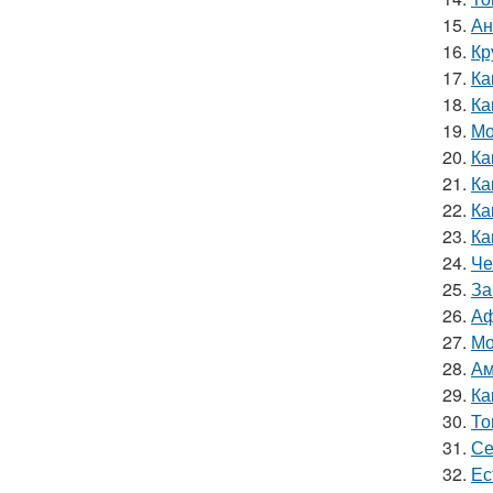
15.
Ан
16.
Кр
17.
Ка
18.
Ка
19.
Мо
20.
Ка
21.
Ка
22.
Ка
23.
Ка
24.
Че
25.
За
26.
Аф
27.
Мо
28.
Ам
29.
Ка
30.
То
31.
Се
32.
Ес