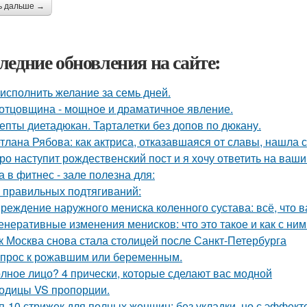
ь дальше →
ледние обновления на сайте:
 исполнить желание за семь дней.
отцовщина - мощное и драматичное явление.
епты диетадюкан. Тарталетки без допов по дюкану.
тлана Рябова: как актриса, отказавшаяся от славы, нашла 
ро наступит рождественский пост и я хочу ответить на ваш
а в фитнес - зале полезна для:
 правильных подтягиваний:
реждение наружного мениска коленного сустава: всё, что в
енеративные изменения менисков: что это такое и как с ни
к Москва снова стала столицей после Санкт-Петербурга
прос к рожавшим или беременным.
лное лицо? 4 прически, которые сделают вас модной
одицы VS пропорции.
п-10 стрижек для полных женщин: без укладки, но с эффект