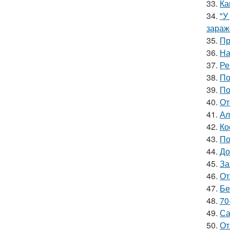
33.
Ка
34.
"У
зараж
35.
Пр
36.
На
37.
Ре
38.
По
39.
По
40.
От
41.
Ал
42.
Ко
43.
По
44.
До
45.
За
46.
От
47.
Бе
48.
70
49.
Са
50.
От