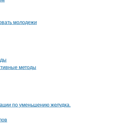
овать молодежи
оды
ективные методы
рации по уменьшению желудка.
лов