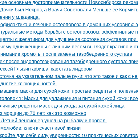
кие основные достопримечательности Новосибирска рекоме
 Дочки был Некроз, а Врачи Советовали Меньше ее Кормит
ении у младенца.
офилактика и лечение остеопороза в домашних условиях:
туральные методы борьбы с остеопорозом: эффективные 
цепты с желатином для улучшения состояния суставов при
чему одни женщины с лишним весом выглядят красиво и от 
нимание хромоты после замены тазобедренного сустава
ек после эндопротезирования тазобедренного сустава: при
ексей Глызин афиша: как стать лидером
сточка на указательном пальце руки: что это такое и как с н
днятие клюющих ногтей.
машние маски для сухой кожи: простые рецепты и полезны
головок 1: Маски для увлажнения и питания сухой кожи: все
личные рецепты масок для ухода за сухой кожей лица
з морщин до 70 лет: как это возможно
-Летний пенсионер ушел на рыбалку и пропал.
молюбие: ключ к счастливой жизни
кройте для себя силу уверенности: 10 практических совет