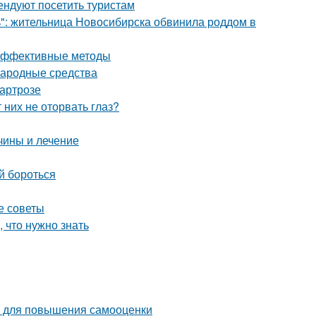
ндуют посетить туристам
ь": жительница Новосибирска обвинила роддом в
 эффективные методы
народные средства
 артрозе
них не оторвать глаз?
чины и лечение
ей бороться
е советы
, что нужно знать
ов для повышения самооценки