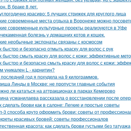
он. В браке 8 лет.
углогодично красиво: 5 лучших стрижек для круглого лица
кие современные места отдыха в Воронеже можно посовет
кие современные культурные проекты реализуются в Уфе
чекаменная болезнь у домашних котов и кошек.
кие необычные экспонаты связаны с космосом
к быстро и безопасно отмыть краску для волос с рук
к быстро смыть краску для волос с кожи: эффективные мет
к быстро и безопасно смыть краску для волос с кожи: эфф
м уникален L - карнитин?
 последний год я похудела на 9 килограммов.
иша Линды в Москве: не пропусти главные события
жно ли кататься на аттракционах в парках Кемерово
ина усманилаева рассказала о восстановлении после опе
к сделать брови как в салоне: Легкие и простые советы
п-3 способа круто оформить брови: советы от профессиона
креты красивых бровей: советы профессионалов
тественная красота: как сделать брови густыми без татуажа