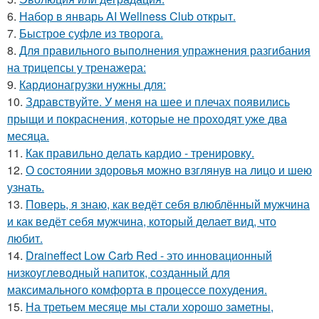
6.
Набор в январь AI Wellness Club открыт.
7.
Быстрое суфле из творога.
8.
Для правильного выполнения упражнения разгибания
на трицепсы у тренажера:
9.
Кардионагрузки нужны для:
10.
Здравствуйте. У меня на шее и плечах появились
прыщи и покраснения, которые не проходят уже два
месяца.
11.
Как правильно делать кардио - тренировку.
12.
О состоянии здоровья можно взглянув на лицо и шею
узнать.
13.
Поверь, я знаю, как ведёт себя влюблённый мужчина
и как ведёт себя мужчина, который делает вид, что
любит.
14.
Draineffect Low Carb Red - это инновационный
низкоуглеводный напиток, созданный для
максимального комфорта в процессе похудения.
15.
На третьем месяце мы стали хорошо заметны,