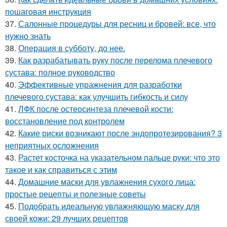
пошаговая инструкция
37.
Салонные процедуры для ресниц и бровей: все, что
нужно знать
38.
Операция в субботу, до нее.
39.
Как разрабатывать руку после перелома плечевого
сустава: полное руководство
40.
Эффективные упражнения для разработки
плечевого сустава: как улучшить гибкость и силу
41.
ЛФК после остеосинтеза плечевой кости:
восстановление под контролем
42.
Какие риски возникают после эндопротезирования? 3
неприятных осложнения
43.
Растет косточка на указательном пальце руки: что это
такое и как справиться с этим
44.
Домашние маски для увлажнения сухого лица:
простые рецепты и полезные советы
45.
Подобрать идеальную увлажняющую маску для
своей кожи: 29 лучших рецептов