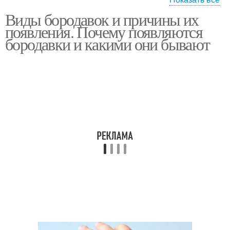
Виды бородавок и причины их
Вульгарные бородавки
Средство от бородавок
появления. Почему появляются
бородавки и какими они бывают
Препараты от
бородавок