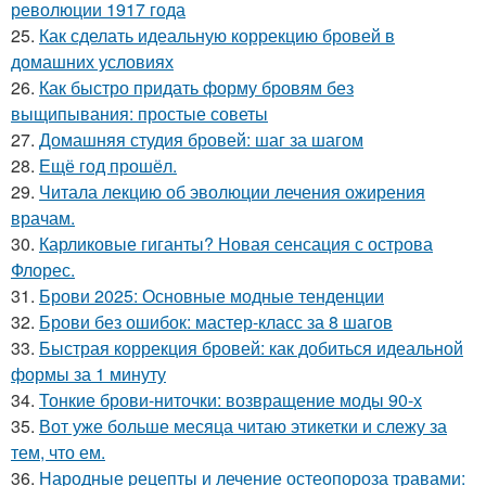
революции 1917 года
25.
Как сделать идеальную коррекцию бровей в
домашних условиях
26.
Как быстро придать форму бровям без
выщипывания: простые советы
27.
Домашняя студия бровей: шаг за шагом
28.
Ещё год прошёл.
29.
Читала лекцию об эволюции лечения ожирения
врачам.
30.
Карликовые гиганты? Новая сенсация с острова
Флорес.
31.
Брови 2025: Основные модные тенденции
32.
Брови без ошибок: мастер-класс за 8 шагов
33.
Быстрая коррекция бровей: как добиться идеальной
формы за 1 минуту
34.
Тонкие брови-ниточки: возвращение моды 90-х
35.
Вот уже больше месяца читаю этикетки и слежу за
тем, что ем.
36.
Народные рецепты и лечение остеопороза травами: