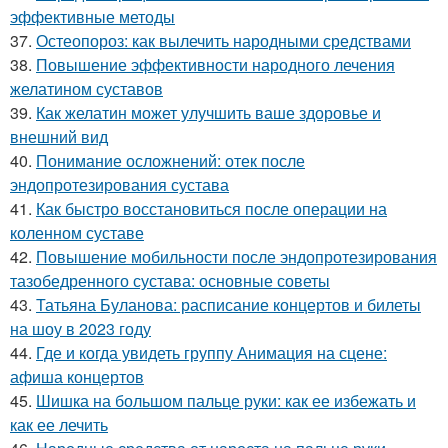
эффективные методы
37.
Остеопороз: как вылечить народными средствами
38.
Повышение эффективности народного лечения
желатином суставов
39.
Как желатин может улучшить ваше здоровье и
внешний вид
40.
Понимание осложнений: отек после
эндопротезирования сустава
41.
Как быстро восстановиться после операции на
коленном суставе
42.
Повышение мобильности после эндопротезирования
тазобедренного сустава: основные советы
43.
Татьяна Буланова: расписание концертов и билеты
на шоу в 2023 году
44.
Где и когда увидеть группу Анимация на сцене:
афиша концертов
45.
Шишка на большом пальце руки: как ее избежать и
как ее лечить