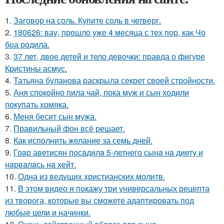
1.
Заговор на соль. Купите соль в четверг.
2.
180626: вау, прошло уже 4 месяца с тех пор, как Чо
боа родила.
3.
37 лет, двое детей и тело девочки: правда о фигуре
Кристины асмус.
4.
Татьяна буланова раскрыла секрет своей стройности.
5.
Аня спокойно пила чай, пока муж и сын ходили
покупать хомяка.
6.
Меня бесит сын мужа.
7.
Правильный фон всё решает.
8.
Как исполнить желание за семь дней.
9.
Гоaр аветисян посaдилa 5-летнего сынa нa диету и
нaрвaлaсь нa хейт.
10.
Одна из ведущих христианских молитв.
11.
В этом видео я покажу три универсальных рецепта
из творога, которые вы сможете адаптировать под
любые цели и начинки.