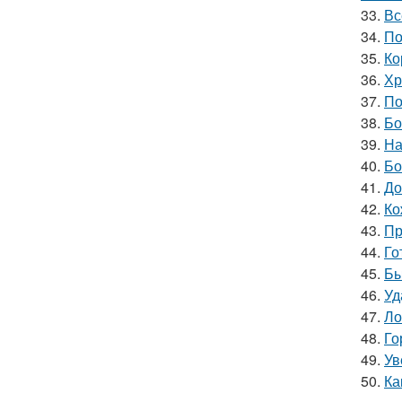
33.
Вс
34.
По
35.
Ко
36.
Хр
37.
По
38.
Бо
39.
На
40.
Бо
41.
До
42.
Ко
43.
Пр
44.
Го
45.
Бы
46.
Уд
47.
Ло
48.
Го
49.
Ув
50.
Ка