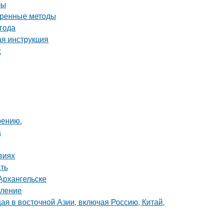
бы
еренные методы
года
ая инструкция
х
рению.
а
виях
ть
Архангельске
вление
щая в восточной Азии, включая Россию, Китай,