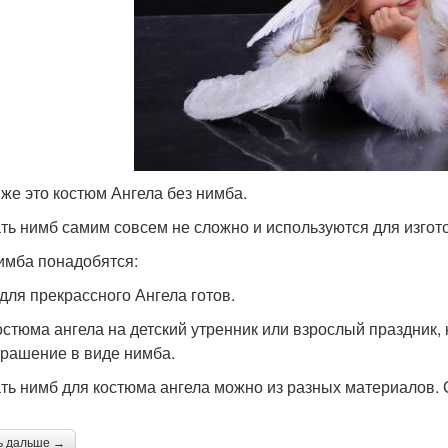
 же это костюм Ангела без нимба.
ть нимб самим совсем не сложно и используются для изго
имба понадобятся:
для прекрассного Ангела готов.
остюма ангела на детский утренник или взрослый праздник,
крашение в виде нимба.
ть нимб для костюма ангела можно из разных материалов. С
ь дальше →