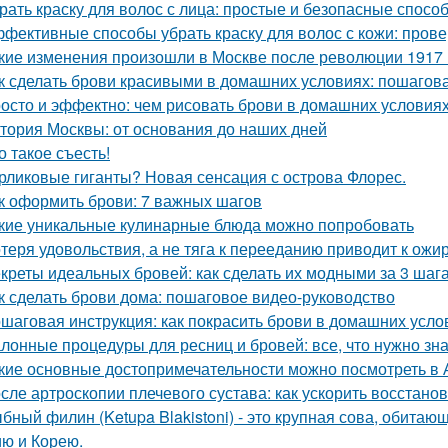
рать краску для волос с лица: простые и безопасные спосо
фективные способы убрать краску для волос с кожи: пров
кие изменения произошли в Москве после революции 1917 
к сделать брови красивыми в домашних условиях: пошагов
осто и эффектно: чем рисовать брови в домашних условия
тория Москвы: от основания до наших дней
о такое съесть!
рликовые гиганты? Новая сенсация с острова Флорес.
к оформить брови: 7 важных шагов
кие уникальные кулинарные блюда можно попробовать
теря удовольствия, а не тяга к перееданию приводит к ожи
креты идеальных бровей: как сделать их модными за 3 шаг
к сделать брови дома: пошаговое видео-руководство
шаговая инструкция: как покрасить брови в домашних усло
лонные процедуры для ресниц и бровей: все, что нужно зна
кие основные достопримечательности можно посмотреть в 
сле артроскопии плечевого сустава: как ускорить восстано
бный филин (Ketupa Blakistoni) - это крупная сова, обитаю
ю и Корею.