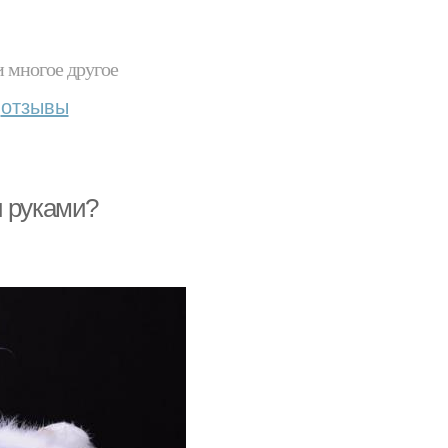
и многое другое
отзывы
и руками?