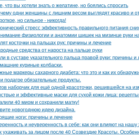
е, что вы хотели знать о желатине, но боялись спросить
чему одни женщины с лишним весом выглядят красиво и от 
роткое, но сильное - никогда!
онический стресс эффективность правильного питания сни
нимание физиологии и анатомии шишек на мизинце руки н
лят косточки на пальцах рук: причины и лечение
родные средства от нароста на пальце руки
ли в суставе указательного пальца правой руки: причины и
машние куриные колбаски.
жные маркеры сахарного диабета: что это и как их обнаруж
и подагре обязательные продукты.
тов наборчик для ещё одной красоточки, решившейся на из
стрые и эффективные маски для сухой кожи лица: рецепты
алили 40 миом и сохранили матку!
вите новогоднюю идею дизайна.
рящие ноги: причины и лечение
еренность и неуверенность в себе: как они влияют на нашу
к ухаживать за лицом после 40 Созвездие Красоты. Особенн