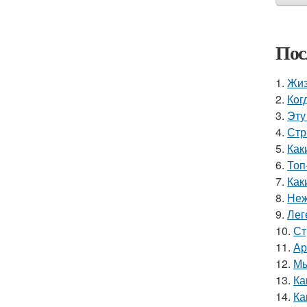
Пос
1.
Жиз
2.
Кoг
3.
Эту
4.
Стр
5.
Как
6.
Топ
7.
Как
8.
Неж
9.
Лег
10.
Ст
11.
Ар
12.
Мы
13.
Ка
14.
Ка