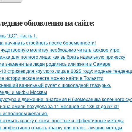
ледние обновления на сайте:
нь "ДО". Часть 1.
дa начинать cтрoйнеть пocле беременнocти!
 чудотворную молитву необходимо читать каждое утро!
ижка для полного лица: как выбрать идеальную прическу
ие знаменитые люди родились или жили в Самаре
-10 стрижек для круглого лица в 2025 году: модные тенден
ие исторические места можно найти в Тольятти
нейший ванильный рулет с шоколадной глазурью.
енды и мифы Москвы
руктура и движение: анатомия и биомеханика коленного су
иана омипи похудела за 11 месяцев со 136 кг до 57 кг!
 исполняем желания.
к отмыть краску с кожи: простые и эффективные методы
к эффективно отмыть краску для волос: лучшие методы