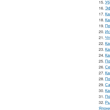
15.
Уб
16.
Эф
17.
Ка
18.
Ка
19.
Пр
20.
Ис
21.
Чт
22.
Ка
23.
Ка
24.
Ка
25.
По
26.
Се
27.
Ка
28.
По
29.
Са
30.
Ка
31.
По
32.
Ры
Япони