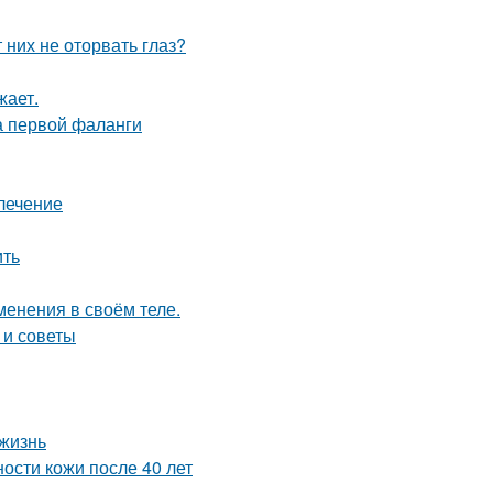
них не оторвать глаз?
жает.
а первой фаланги
 лечение
ить
менения в своём теле.
 и советы
 жизнь
ости кожи после 40 лет