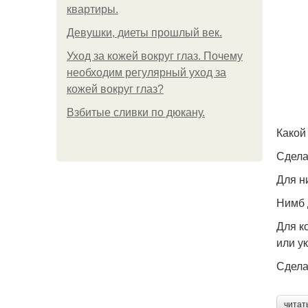
квартиры.
Девушки, диеты прошлый век.
Уход за кожей вокруг глаз. Почему
необходим регулярный уход за
кожей вокруг глаз?
Взбитые сливки по дюкану.
Какой
Сдела
Для н
Нимб 
Для к
или у
Сдела
читат