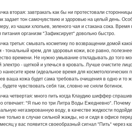
чка вторая: завтракать как бы ни протестовали сторонницы 
ак задает тон самочувствию и здоровью на целый день. Осо
меру, из чашки хлопьев, зеленого чая и стакана сока. Время
 питания организм "Зафиксирует" довольно быстро.
чка третья: смывать косметику по возвращении домой какой
м - тональный крем, для здоровья кожи, все равно, полезне
ество времени. Не нужно умывание откладывать до того мо
 электро - щеткой и улечься в кровать. Лучше очистите лицо
о нанесите крем (идеальное время для косметологических п
ев ваша кожа будет сама требовать очищения в одно и то 
, будете чувствовать себя так, словно не сняли ботинок.
чка четвертая: много пить когда Клаудию шиффер спрашива
о отвечает: "Я пью по три Литра Воды Ежедневно". Почему 
альную негазированную воду, в качестве жидкости подойде
 не только в случае сильной жажды, но и сидя в офисе пер
 месяц у вас появится своеобразный сигнал "Пить" через ка