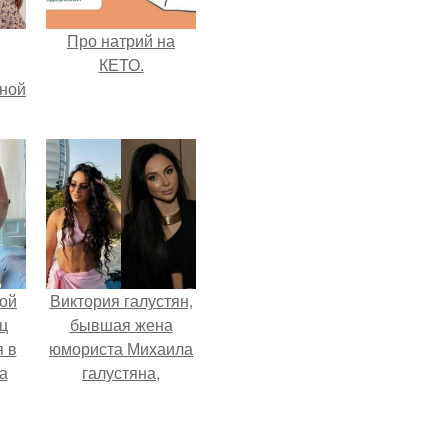
Про натрий на
КЕТО.
мной
ой
Виктория галустян,
ц
бывшая жена
я в
юмориста Михаила
а
галустяна,
го
рассказала о
я
неожиданных
последствиях