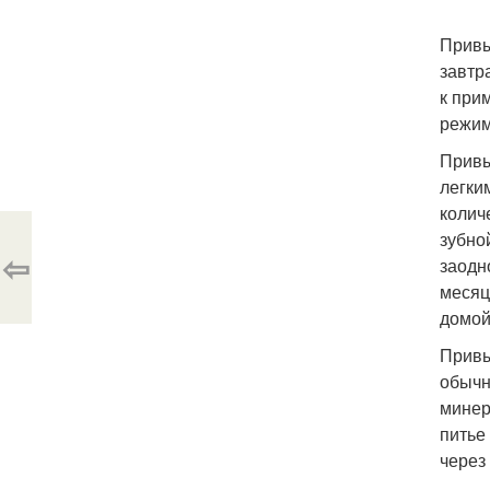
Привы
завтр
к при
режим
Привы
легки
колич
зубной
⇦
заодн
месяц
домой
Привы
обычн
минер
питье
через