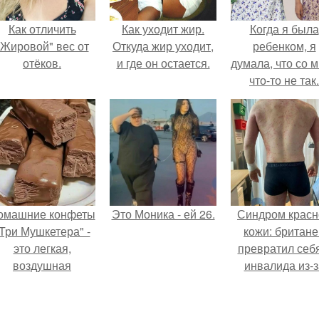
Как отличить
Как уходит жир.
Когда я была
"Жировой" вес от
Откуда жир уходит,
ребенком, я
отёков.
и где он остается.
думала, что со 
что-то не так.
омашние конфеты
Это Моника - ей 26.
Синдром красн
Три Мушкетера" -
кожи: британе
это легкая,
превратил себ
воздушная
инвалида из-з
шоколадная нуга,
бесконтрольно
покрытая
использовани
молочным
мази.