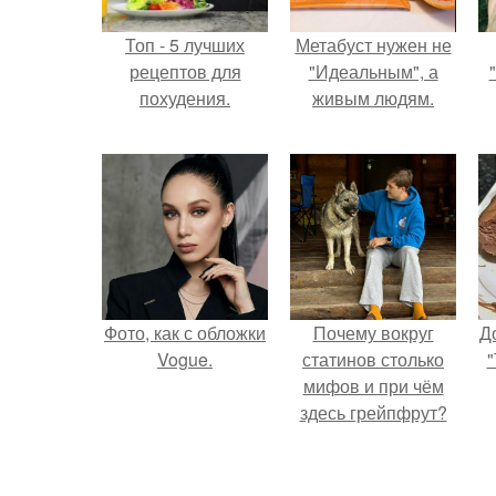
Топ - 5 лучших
Метабуст нужен не
рецептов для
"Идеальным", а
похудения.
живым людям.
Фото, как с обложки
Почему вокруг
Д
Vogue.
статинов столько
"
мифов и при чём
здесь грейпфрут?