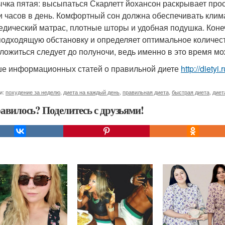
чка пятая: высыпаться Скарлетт йохансон раскрывает прос
и часов в день. Комфортный сон должна обеспечивать клим
едический матрас, плотные шторы и удобная подушка. Коне
подходящую обстановку и определяет оптимальное количеств
 ложиться следует до полуночи, ведь именно в это время мо
е информационных статей о правильной диете
http://diety
и:
похудение за неделю
,
диета на каждый день
,
правильная диета
,
быстрая диета
,
диет
авилось? Поделитесь с друзьями!