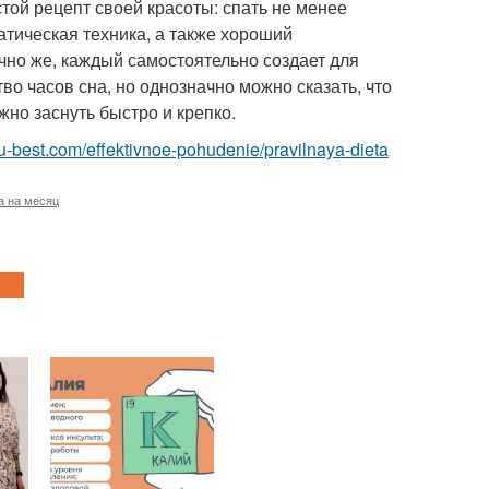
той рецепт своей красоты: спать не менее
атическая техника, а также хороший
чно же, каждый самостоятельно создает для
о часов сна, но однозначно можно сказать, что
жно заснуть быстро и крепко.
i.ru-best.com/effektivnoe-pohudenie/pravilnaya-dieta
а на месяц