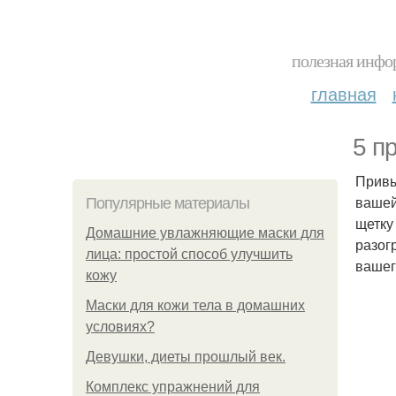
полезная инфор
главная
5 п
Привы
вашей
Популярные материалы
щетку
Домашние увлажняющие маски для
разог
лица: простой способ улучшить
вашег
кожу
Маски для кожи тела в домашних
условиях?
Девушки, диеты прошлый век.
Комплекс упражнений для