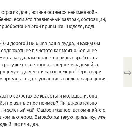
строгих диет, истина остается неизменной -
бенно, если это правильный завтрак, состоящий,
 приобретения этой привычки - неделя, ведь
 бы дорогой ни была ваша пудра, и каким бы
е содержать ее в чистоте как можно большее
мента когда вам останется лишь поработать
 сразу же после того, как вернетесь домой, а
⇨
роцедур - до десяти часов вечера. Через пару
же время, а вы, не умывшись после возвращения
ют о секретах ее красоты и молодости, она
бы не взять с нее пример? Пить желательно
т и зеленый чай. Самое главное, вспоминайте о
ед компьютером. Выработав такую привычку, уже
ждый час или два.