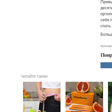
Привы
десят
ортоп
себя 
спать
Больш
Категори
Понр
Читайте также