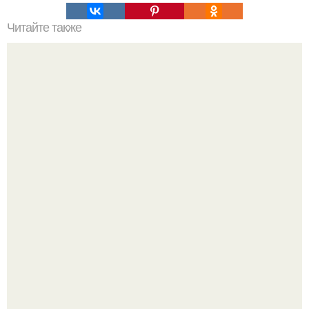
Читайте также
Лучшие цитаты Фаины раневской.
Метабуст нужен не "Идеальным", а живым людям.