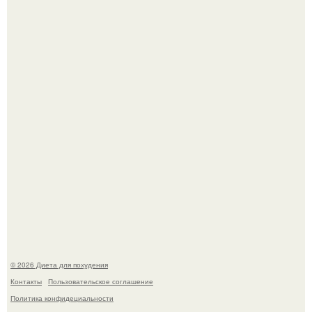
Это Моника - ей 26.
Синдром красной кожи: британец превратил себя в
инвалида из-за бесконтрольного использования мази.
© 2026 Диета для похудения
Контакты
Пользовательское соглашение
Политика конфидециальности