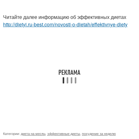
Читайте далее информацию об эффективных диетах
http://dietyi.ru-best.com/novosti-o-dietah/effektivnye-diety
Категории:
диета на месяц
,
эффективные диеты
,
похудение за неделю