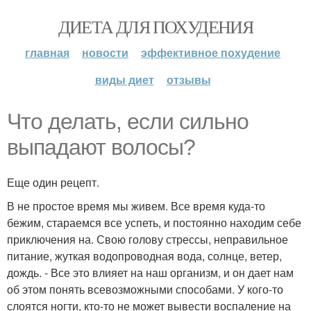
ДИЕТА ДЛЯ ПОХУДЕНИЯ
главная
новости
эффективное похудение
виды диет
отзывы
Что делать, если сильно
выпадают волосы?
Еще один рецепт.
В не простое время мы живем. Все время куда-то
бежим, стараемся все успеть, и постоянно находим себе
приключения на. Свою голову стрессы, неправильное
питание, жуткая водопроводная вода, солнце, ветер,
дождь. - Все это влияет на наш организм, и он дает нам
об этом понять всевозможными способами. У кого-то
слоятся ногти, кто-то не может вывести воспаление на