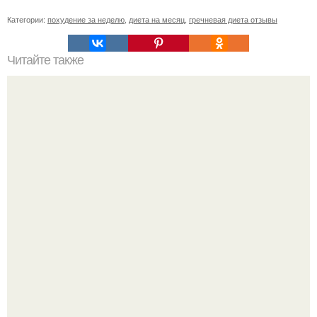
Категории:
похудение за неделю
,
диета на месяц
,
гречневая диета отзывы
Читайте также
Что скажут о тебе цвет твоих глаз?