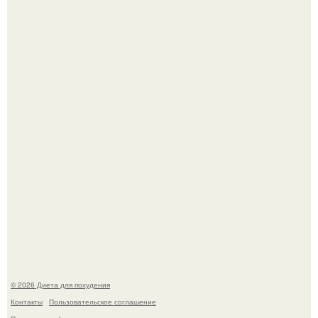
Как разогнать метаболизм.
Это Моника - ей 26.
© 2026 Диета для похудения
Контакты
Пользовательское соглашение