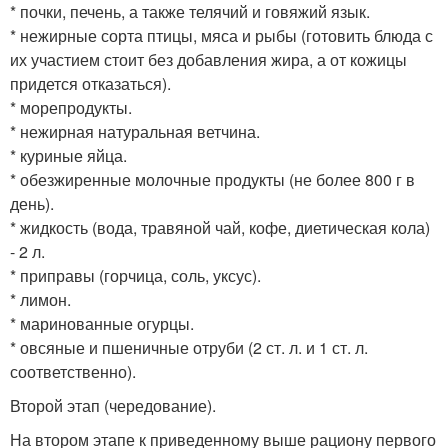
* почки, печень, а также телячий и говяжий язык.
* нежирные сорта птицы, мяса и рыбы (готовить блюда с
их участием стоит без добавления жира, а от кожицы
придется отказаться).
* морепродукты.
* нежирная натуральная ветчина.
* куриные яйца.
* обезжиренные молочные продукты (не более 800 г в
день).
* жидкость (вода, травяной чай, кофе, диетическая кола)
- 2 л.
* приправы (горчица, соль, уксус).
* лимон.
* маринованные огурцы.
* овсяные и пшеничные отруби (2 ст. л. и 1 ст. л.
соответственно).
Второй этап (чередование).
На втором этапе к приведенному выше рациону первого