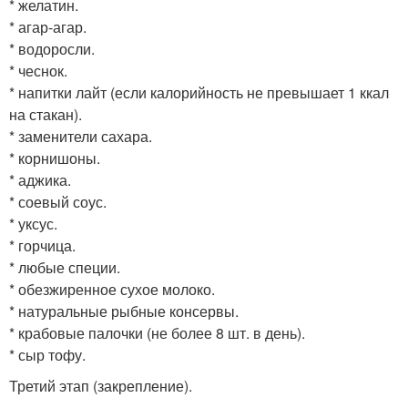
* желатин.
* агар-агар.
* водоросли.
* чеснок.
* напитки лайт (если калорийность не превышает 1 ккал
на стакан).
* заменители сахара.
* корнишоны.
* аджика.
* соевый соус.
* уксус.
* горчица.
* любые специи.
* обезжиренное сухое молоко.
* натуральные рыбные консервы.
* крабовые палочки (не более 8 шт. в день).
* сыр тофу.
Третий этап (закрепление).