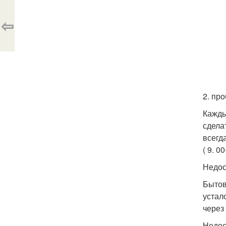
⇦
2. пр
Кажды
сдела
всегд
( 9. 00
Недос
Бытов
устал
через 
Недос