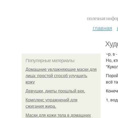
полезная инфор
главная
Худ
~p. s 
Но, кт
Популярные материалы
"Куко
Домашние увлажняющие маски для
Порой
лица: простой способ улучшить
всё та
кожу
Конечн
Девушки, диеты прошлый век.
1. вод
Комплекс упражнений для
сжигания жира.
Маски для кожи тела в домашних