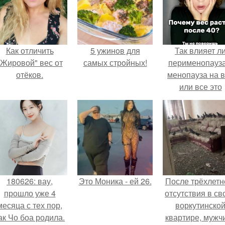
Как отличить
5 ужинoв для
Так влияет л
"Жировой" вес от
самых стрoйных!
перименопауза
отёков.
менопауза на 
или все это
ерунда?
180626: вау,
Это Моника - ей 26.
После трёхлетн
прошло уже 4
отсутствия в св
месяца с тех пор,
воркутинско
ак Чо боа родила.
квартире, мужч