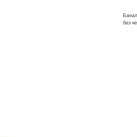
Банал
без че