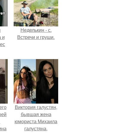
и
Неделькин - с.
 и
Встречи и груши.
вес
его
Виктория галустян,
оей
бывшая жена
й
юмориста Михаила
ина
галустяна,