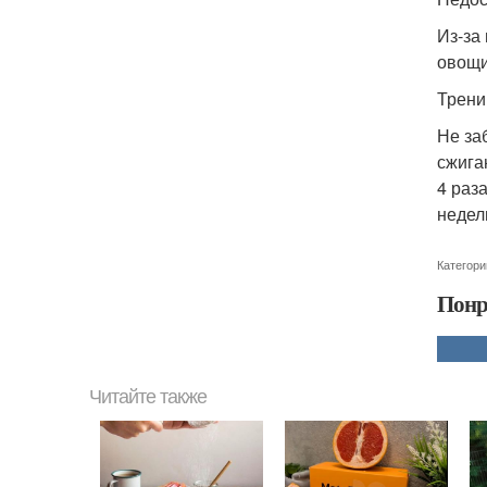
Из-за
овощи
Трени
Не за
сжиган
4 раза
неделю
Категори
Понр
Читайте также