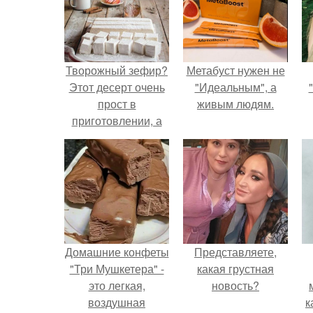
Творожный зефир?
Метабуст нужен не
Этот десерт очень
"Идеальным", а
прост в
живым людям.
приготовлении, а
по вкусу он
напоминает самый
настоящий зефир!
Домашние конфеты
Представляете,
"Три Мушкетера" -
какая грустная
это легкая,
новость?
воздушная
к