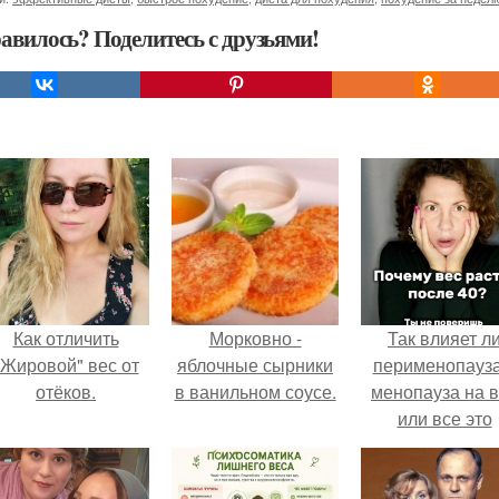
авилось? Поделитесь с друзьями!
Как отличить
Морковно -
Так влияет л
"Жировой" вес от
яблочные сырники
перименопауза
отёков.
в ванильном соусе.
менопауза на 
или все это
ерунда?