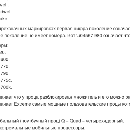
ell.
dwell.
ake.
ырехзначных маркировках первая цифра поколение означае
е поколение не имеет номера. Вот \u04567 980 означает что
еры:
920.
 2600.
 3770.
 4790.
 5775c.
 6700k.
значает что у проца разблокирован множитель и его можно ра
значает Extreme самые мощные пользовательские процы кот
обильный (ноутбучный проц) Q = Quad = четырехядерный.
экстремальные мобильные процессоры.