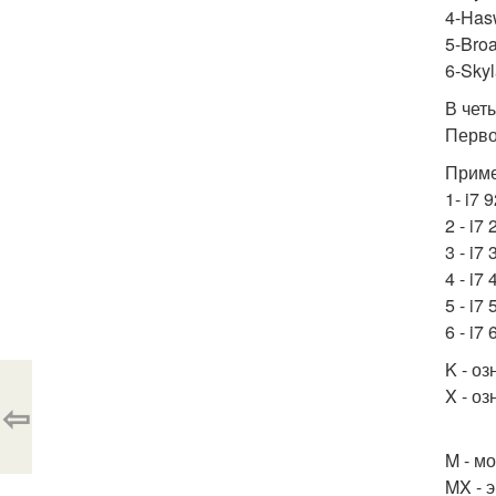
4-Hasw
5-Broa
6-Skyl
В чет
Перво
Прим
1- i7 
2 - i7
3 - i7
4 - i7
5 - i7
6 - i7
K - о
X - о
⇦
M - м
MX - 