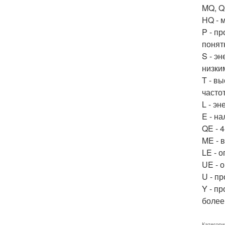
MQ, Q
HQ - 
P - п
понят
S - э
низки
T - в
часто
L - э
E - н
QE - 
ME - 
LE - 
UE - 
U - п
Y - п
более
Категори