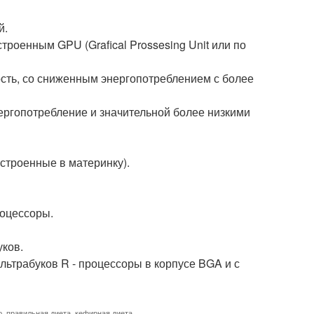
й.
троенным GPU (Grafical Prossesing Unit или по
сть, со сниженным энергопотреблением с более
ергопотребление и значительной более низкими
встроенные в материнку).
роцессоры.
уков.
льтрабуков R - процессоры в корпусе BGA и с
ю
,
правильная диета
,
кефирная диета