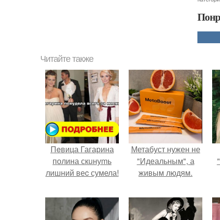
Понр
Читайте также
Пeвица Гагарина
Метабуст нужен не
полина скuнуmь
"Идеальным", а
лишний веc сумела!
живым людям.