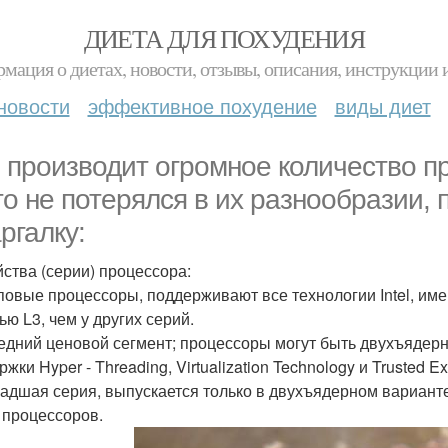
ДИЕТА ДЛЯ ПОХУДЕНИЯ
мация о диетах, новости, отзывы, описания, инструкции 
новости
эффективное похудение
виды диет
el производит огромное количество п
то не потерялся в их разнообразии,
ргалку:
ства (серии) процессора:
топовые процессоры, поддерживают все технологии Intel, и
ью L3, чем у других серий.
средний ценовой сегмент; процессоры могут быть двухъяде
жки Hyper - Threading, Virtualization Technology и Trusted Ex
младшая серия, выпускается только в двухъядерном вариан
 процессоров.