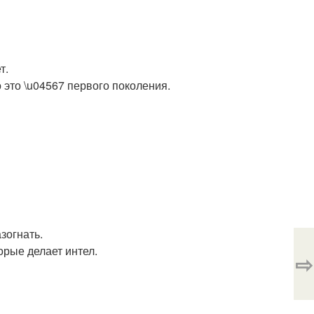
т.
 это \u04567 первого поколения.
зогнать.
орые делает интел.
⇨