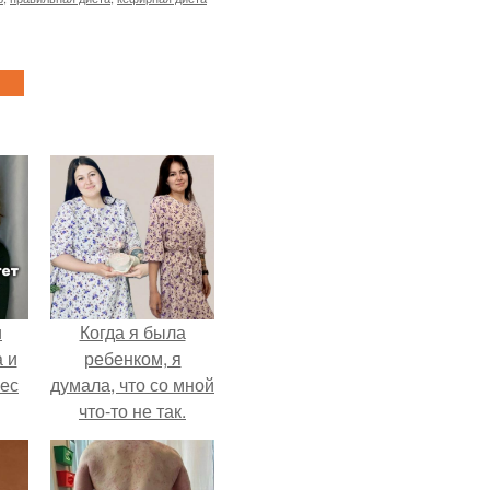
и
Когда я была
 и
ребенком, я
вес
думала, что со мной
что-то не так.