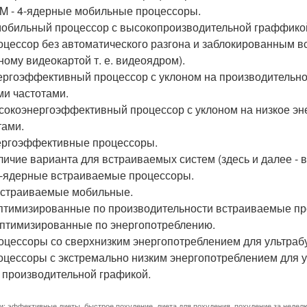
M - 4-ядерные мобильные процессоры.
мобильный процессор с высокопроизводительной граффико
роцессор без автоматического разгона и заблокированным вс
ному видеокартой т. е. видеоядром).
нергоэффективный процессор с уклоном на производительно
ми частотами.
ысокоэнергоэффективный процессор с уклоном на низкое эн
тами.
нергоэффективные процессоры.
аличие варианта для встраиваемых систем (здесь и далее - 
4-ядерные встраиваемые процессоры.
встраиваемые мобильные.
оптимизированные по производительности встраиваемые п
оптимизированные по энергопотреблению.
роцессоры со сверхнизким энергопотреблением для ультраб
роцессоры с экстремально низким энергопотреблением для у
 производительной графикой.
и:
эффективные диеты
,
быстрое похудение
,
диета для похудения
,
похудение за недел