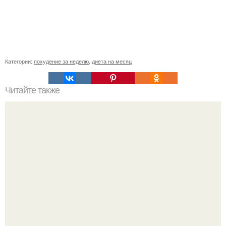
Категории:
похудение за неделю
,
диета на месяц
Читайте также
Курица диетическая в сметане. Курица тушеная в
сметане.