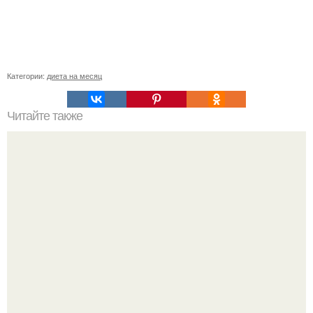
Категории:
диета на месяц
Читайте также
Курица диетическая в сметане. Курица тушеная в
сметане.