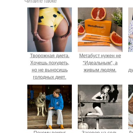
Читайте также
Творожная диета.
Метабуст нужен не
Хочешь похудеть,
"Идеальным", а
но не выносишь
живым людям.
ду
голодных диет.
Почему вокруг
Заговор на соль.
Д