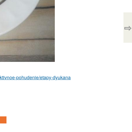
⇨
ffektivnoe-pohudenie/etapy-dyukana