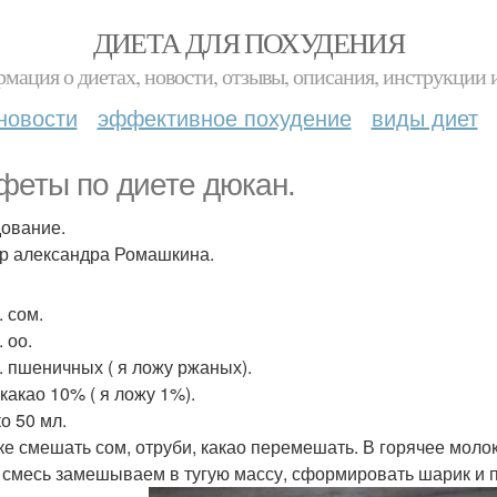
ДИЕТА ДЛЯ ПОХУДЕНИЯ
мация о диетах, новости, отзывы, описания, инструкции 
новости
эффективное похудение
виды диет
феты по диете дюкан.
ование.
р александра Ромашкина.
. сом.
. оо.
л. пшеничных ( я ложу ржаных).
. какао 10% ( я ложу 1%).
о 50 мл.
ке смешать сом, отруби, какао перемешать. В горячее моло
 смесь замешываем в тугую массу, сформировать шарик и п