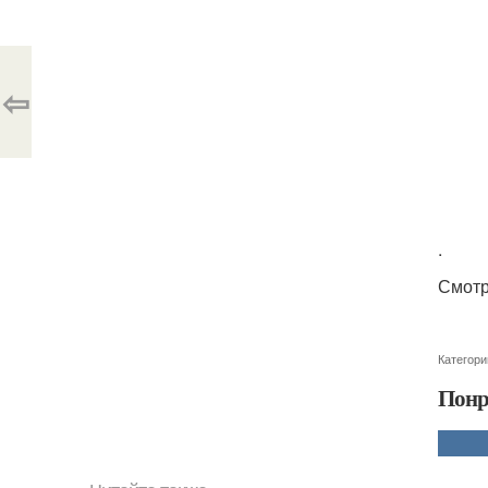
⇦
.
Смотр
Категори
Понр