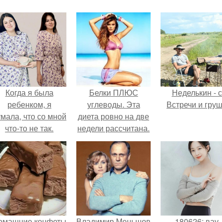
Когда я была
Белки ПЛЮС
Неделькин - с
ребенком, я
углеводы. Эта
Встречи и груш
мала, что со мной
диета ровно на две
что-то не так.
недели рассчитана.
омашние конфеты
Владимир Меньшов
180626: вау,