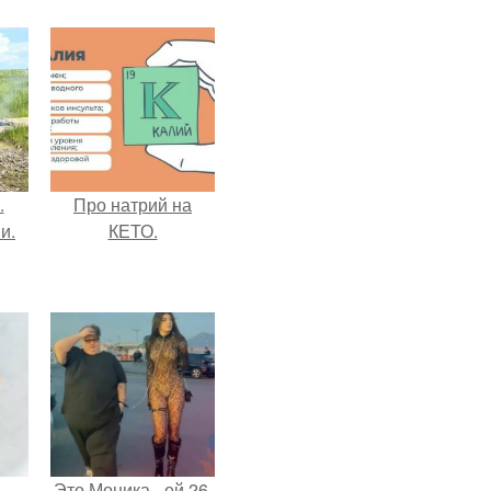
.
Про натрий на
и.
КЕТО.
Это Моника - ей 26.