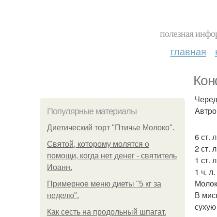
полезная инфор
главная
Кон
Черед
Автро
Популярные материалы
Диетический торт "Птичье Молоко".
6 ст. л
Святой, которому молятся о
2 ст. л
помощи, когда нет денег - святитель
1 ст. 
Иоанн.
1 ч. л
Молок
Примерное меню диеты "5 кг за
В мис
неделю".
сухую
Как сесть на продольный шпагат.