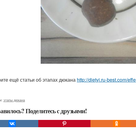
ите ещё статьи об этапах дюкана
http://dietyi.ru-best.com/e
и:
этапы дюкана
авилось? Поделитесь с друзьями!