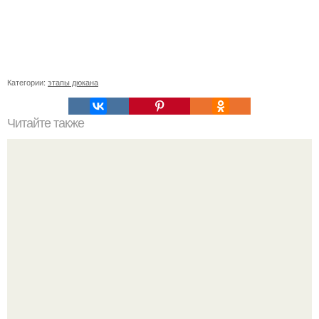
Категории:
этапы дюкана
Читайте также
* Как успокоить нервы за 60 секунд *.