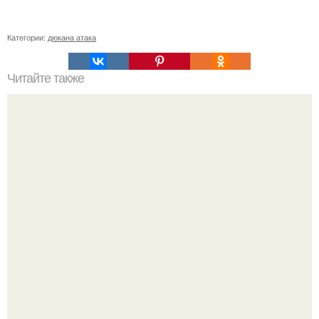
Категории:
дюкана атака
Читайте также
Ленивая ПП- лазанья на обед!