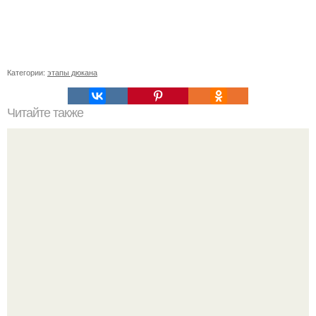
Категории:
этапы дюкана
Читайте также
Яблоко на ужин. Можно ли есть яблоки на ужин и на ночь