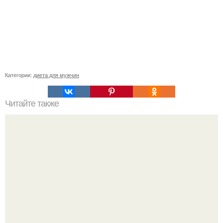
Категории:
диета для мужчин
Читайте также
Посты о похудении. В очередной раз хочу посвятить пост
о том как правильно худеть.