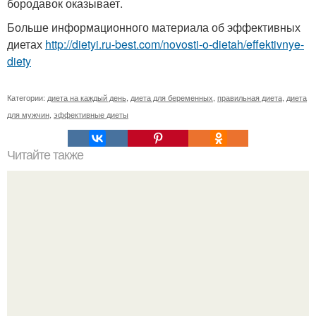
бородавок оказывает.
Больше информационного материала об эффективных
диетах
http://dietyi.ru-best.com/novosti-o-dietah/effektivnye-
diety
Категории:
диета на каждый день
,
диета для беременных
,
правильная диета
,
диета
для мужчин
,
эффективные диеты
Читайте также
Вкусная диета! Сохрани на стеночку?