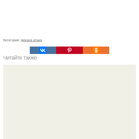
Категории:
дюкана атака
Читайте также
Caмое лучшee похуданиe?