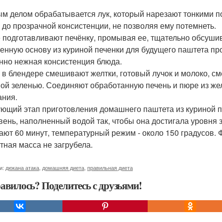
м делом обрабатывается лук, который нарезают тонкими п
 до прозрачной консистенции, не позволяя ему потемнеть.
 подготавливают печёнку, промывая ее, тщательно обсушив
енную основу из куриной печенки для будущего паштета про
нно нежная консистенция блюда.
 в блендере смешивают желтки, готовый лучок и молоко, с
ой зеленью. Соединяют обработанную печень и пюре из же
ания.
ющий этап приготовления домашнего паштета из куриной п
вень, наполненный водой так, чтобы она достигала уровня
ают 60 минут, температурный режим - около 150 градусов. 
тная масса не загрубела.
и:
дюкана атака
,
домашняя диета
,
правильная диета
авилось? Поделитесь с друзьями!