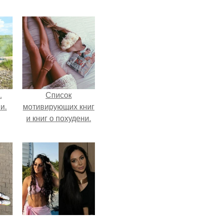
.
Список
и.
мотивирующих книг
и книг о похудени.