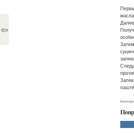
Первы
масла
Далее
⇦
Получ
особе
Затем
сушен
запек
Следу
проти
Запек
паште
Категори
Понр