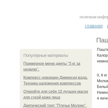
полезная инфор
главная
Паш
Паште
Калор
Популярные материалы
немно
Примерное меню диеты "5 кг за
неделю".
0, 6 к
Компресс новокаин Димексид вода.
Молок
Техника наложения компрессов
Белый
Откройте для себя 10 лучших масок
Немно
для сухой кожи лица
4 яич
Диетический торт "Птичье Молоко".