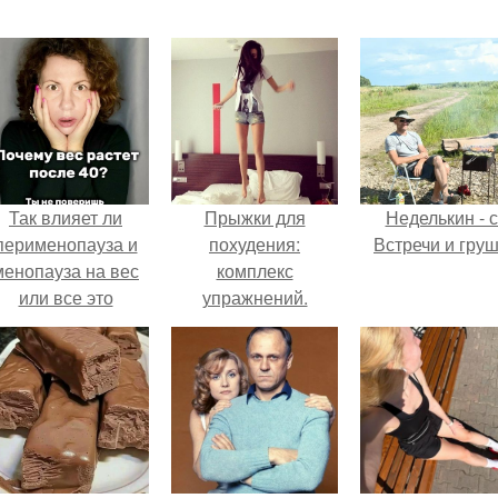
Так влияет ли
Прыжки для
Неделькин - с
перименопауза и
похудения:
Встречи и груш
менопауза на вес
комплекс
или все это
упражнений.
ерунда?