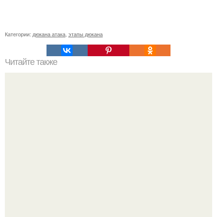
Категории:
дюкана атака
,
этапы дюкана
Читайте также
Как приготовить воду сасси.