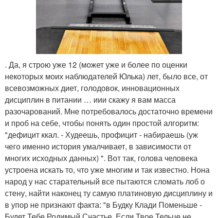
. Да, я строю уже 12 (может уже и более по оценки
некоторых моих наблюдателей Юлька) лет, было все, от
всевозможных диет, голодовок, инновационных
дисциплин в питании … иии скажу я вам масса
разочарований. Мне потребовалось достаточно времени
и проб на себе, чтобы понять один простой алгоритм:
"дефицит ккал. - Худеешь, профицит - набираешь (уж
чего именно история умалчивает, в зависимости от
многих исходных данных) ". Вот так, голова человека
устроена искать то, что уже многим и так известно. Нона
народ у нас старательный все пытаются сломать лоб о
стену, найти наконец ту самую платиновую дисциплину и
в упор не признают факта: "в Будку Клади Поменьше -
Будет Тебе Родимый Счастье, Если Твое Тельце не