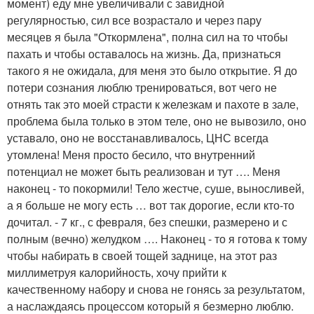
момент) еду мне увеличивали с завидной
регулярностью, сил все возрастало и через пару
месяцев я была "Откормлена", полна сил на то чтобы
пахать и чтобы оставалось на жизнь. Да, признаться
такого я не ожидала, для меня это было открытие. Я до
потери сознания люблю тренироваться, вот чего не
отнять так это моей страсти к железкам и пахоте в зале,
проблема была только в этом теле, оно не вывозило, оно
уставало, оно не восстанавливалось, ЦНС всегда
утомлена! Меня просто бесило, что внутренний
потенциал не может быть реализован и тут …. Меня
наконец - то покормили! Тело жестче, суше, выносливей,
а я больше не могу есть … вот так дорогие, если кто-то
дочитал. - 7 кг., с февраля, без спешки, размерено и с
полным (вечно) желудком …. Наконец - то я готова к тому
чтобы набирать в своей тощей заднице, на этот раз
миллиметруя калорийность, хочу прийти к
качественному набору и снова не гонясь за результатом,
а наслаждаясь процессом который я безмерно люблю.