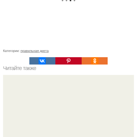
Категории:
правильная диета
Читайте также
Тромбоз после эндопротезирования коленного сустава.
Ксарелто в профилактике тромбоэмболии у пациентов с