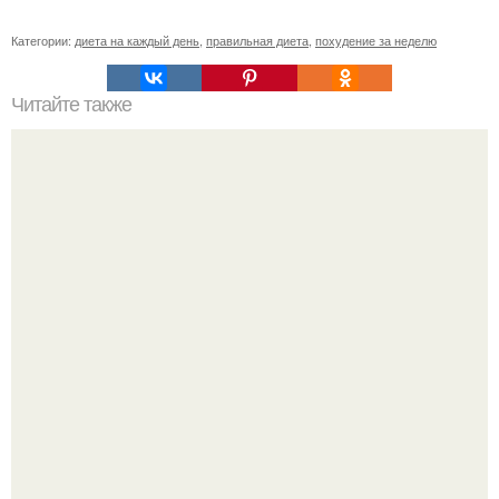
Категории:
диета на каждый день
,
правильная диета
,
похудение за неделю
Читайте также
Метаболизм. Почему нельзя голодать.