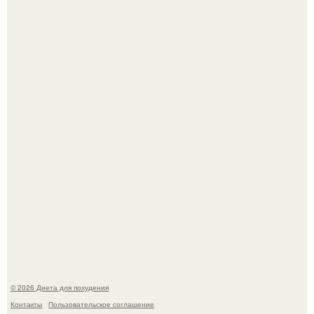
Это Моника - ей 26.
Синдром красной кожи: британец превратил себя в
инвалида из-за бесконтрольного использования мази.
© 2026 Диета для похудения
Контакты
Пользовательское соглашение