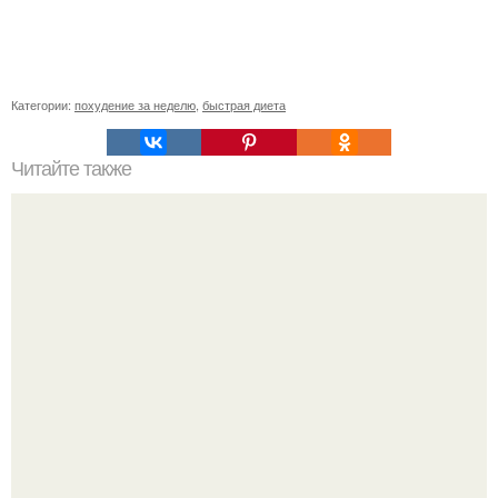
Категории:
похудение за неделю
,
быстрая диета
Читайте также
Список продуктов на одного человека. Список продуктов
на неделю (две) на 1 человека.