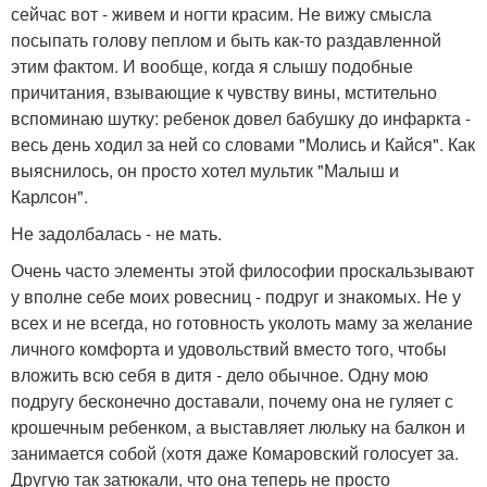
сейчас вот - живем и ногти красим. Не вижу смысла
посыпать голову пеплом и быть как-то раздавленной
этим фактом. И вообще, когда я слышу подобные
причитания, взывающие к чувству вины, мстительно
вспоминаю шутку: ребенок довел бабушку до инфаркта -
весь день ходил за ней со словами "Молись и Кайся". Как
выяснилось, он просто хотел мультик "Малыш и
Карлсон".
Не задолбалась - не мать.
Очень часто элементы этой философии проскальзывают
у вполне себе моих ровесниц - подруг и знакомых. Не у
всех и не всегда, но готовность уколоть маму за желание
личного комфорта и удовольствий вместо того, чтобы
вложить всю себя в дитя - дело обычное. Одну мою
подругу бесконечно доставали, почему она не гуляет с
крошечным ребенком, а выставляет люльку на балкон и
занимается собой (хотя даже Комаровский голосует за.
Другую так затюкали, что она теперь не просто