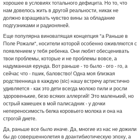
хорошее в условиях тотального дефицита. Но то, что
нам довелось жить в другой реальности, никак не
должно взращивать чувство вины за обладание
подгузниками и радионяней.
Еще популярна виноватящая концепция "а Раньше в
Поле Рожали", носители которой особенно оживляются с
появлением у тебя ребенка. Они любят обесценивать
твои проблемы, которые и не проблемы вовсе, а
надуманная ерунда. Вот раньше - то было - ого - го, а
сейчас что - пшик, баловство! Одна моя близкая
родственница в каждую (sic) нашу встречу артистично
удивляется - как это дети всегда молоко пили и росли
здоровенькие, безо всяких аллергий! Это маленький, но
острый камешек в мой палисадник - у дочки
непереносимость белка коровьего молока и она на
строгой диете.
Да, раньше все было иначе. Да, многие из нас не дожили
бы до совершеннолетия в доантибиотическую эпоху, а