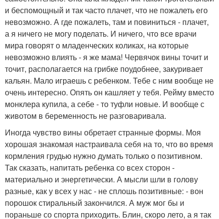
и беспомощный и так часто плачет, что не пожалеть его
невозможно. А где пожалеть, там и повиниться - плачет,
а я ничего не могу поделать. И ничего, что все врачи
мира говорят о младенческих коликах, на которые
невозможно влиять - я же мама! Червячок вины точит и
точит, располагается на грибке поудобнее, закуривает
кальян. Мало играешь с ребенком. Тебе с ним вообще не
очень интересно. Опять он кашляет у тебя. Рейму вместо
монклера купила, а себе - то туфли новые. И вообще с
животом в беременность не разговаривала.
Иногда чувство вины обретает странные формы. Моя
хорошая знакомая настраивала себя на то, что во время
кормления грудью нужно думать только о позитивном.
Так сказать, напитать ребенка со всех сторон -
материально и энергетически. А мысли шли в голову
разные, как у всех у нас - не сплошь позитивные: - вон
порошок стиральный закончился. А муж мог бы и
пораньше со спорта приходить. Блин, скоро лето, а я так