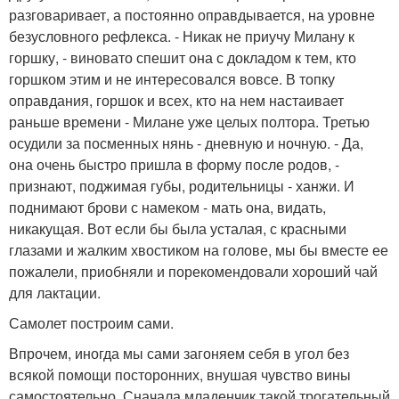
разговаривает, а постоянно оправдывается, на уровне
безусловного рефлекса. - Никак не приучу Милану к
горшку, - виновато спешит она с докладом к тем, кто
горшком этим и не интересовался вовсе. В топку
оправдания, горшок и всех, кто на нем настаивает
раньше времени - Милане уже целых полтора. Третью
осудили за посменных нянь - дневную и ночную. - Да,
она очень быстро пришла в форму после родов, -
признают, поджимая губы, родительницы - ханжи. И
поднимают брови с намеком - мать она, видать,
никакущая. Вот если бы была усталая, с красными
глазами и жалким хвостиком на голове, мы бы вместе ее
пожалели, приобняли и порекомендовали хороший чай
для лактации.
Самолет построим сами.
Впрочем, иногда мы сами загоняем себя в угол без
всякой помощи посторонних, внушая чувство вины
самостоятельно. Сначала младенчик такой трогательный