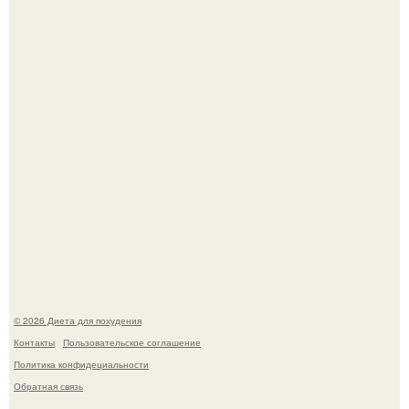
Как разогнать метаболизм.
Это Моника - ей 26.
© 2026 Диета для похудения
Контакты
Пользовательское соглашение
Политика конфидециальности
Обратная связь