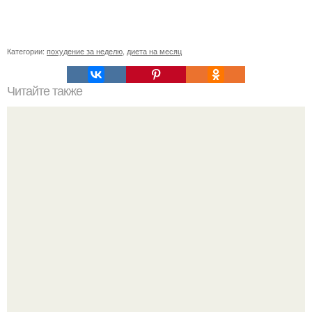
Категории:
похудение за неделю
,
диета на месяц
Читайте также
Как мужчине ухаживать за волосами.