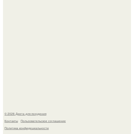
Это Моника - ей 26.
Виктория галустян, бывшая жена юмориста Михаила
галустяна, рассказала о неожиданных последствиях
развода.
© 2026 Диета для похудения
Контакты
Пользовательское соглашение
Политика конфидециальности