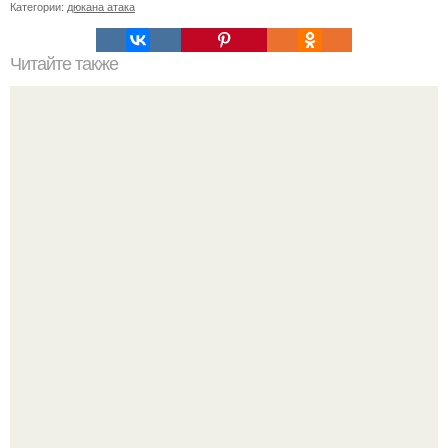
Категории:
дюкана атака
Читайте также
Очищающая диета! За 7 дней уходит до 5 кг и очищается
организм.