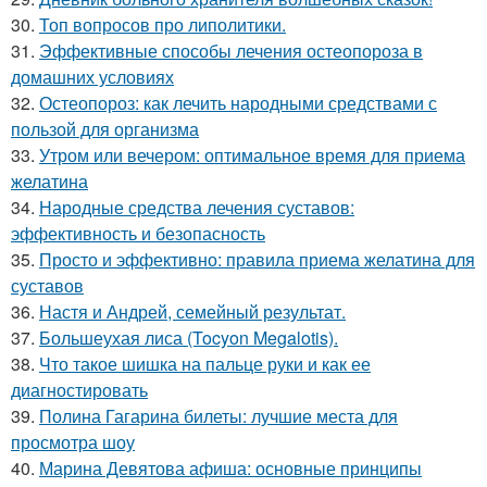
30.
Топ вопросов про липолитики.
31.
Эффективные способы лечения остеопороза в
домашних условиях
32.
Остеопороз: как лечить народными средствами с
пользой для организма
33.
Утром или вечером: оптимальное время для приема
желатина
34.
Народные средства лечения суставов:
эффективность и безопасность
35.
Просто и эффективно: правила приема желатина для
суставов
36.
Настя и Андрей, семейный результат.
37.
Большеухая лиса (Tocyon Megalotis).
38.
Что такое шишка на пальце руки и как ее
диагностировать
39.
Полина Гагарина билеты: лучшие места для
просмотра шоу
40.
Марина Девятова афиша: основные принципы