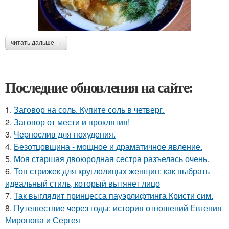
читать дальше →
Последние обновления на сайте:
1.
Заговор на соль. Купите соль в четверг.
2.
Заговор от мести и проклятия!
3.
Чеpноcлив для похудения.
4.
Безотцовщина - мощное и драматичное явление.
5.
Моя старшая двоюродная сестра разъелась очень.
6.
Топ стрижек для круглолицых женщин: как выбрать
идеальный стиль, который вытянет лицо
7.
Так выглядит принцесса пауэрлифтинга Кристи сим.
8.
Путешествие через годы: история отношений Евгения
Миронова и Сергея