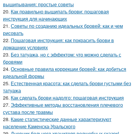
выщипывания: простые советы
20.
Как правильно выщипать брови: пошаговая
инструкция для начинающих
21.
Советы по созданию идеальных бровей: как и чем
рисовать
22.
Пошаговая инструкция: как покрасить брови в
домашних условиях
23.
Без татуажа, но с эффектом: что можно сделать с
бровями
24.
Основные правила коррекции бровей: как добиться
идеальной формы
25.
Естественная красота: как сделать брови густыми без
татуажа
26.
Как сделать брови надолго: пошаговая инструкция
27.
Эффективные методы восстановления плечевого
сустава после травмы
28.
Какие статистические данные характеризуют
население Каменска-Уральского
29.
Дневник больного хранителя волшебных сказок!