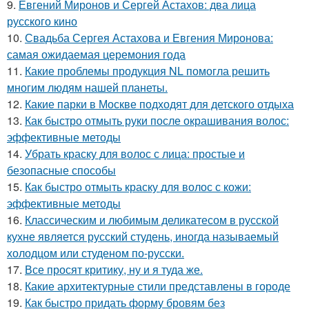
9.
Евгений Миронов и Сергей Астахов: два лица
русского кино
10.
Свадьба Сергея Астахова и Евгения Миронова:
самая ожидаемая церемония года
11.
Какие проблемы продукция NL помогла решить
многим людям нашей планеты.
12.
Какие парки в Москве подходят для детского отдыха
13.
Как быстро отмыть руки после окрашивания волос:
эффективные методы
14.
Убрать краску для волос с лица: простые и
безопасные способы
15.
Как быстро отмыть краску для волос с кожи:
эффективные методы
16.
Классическим и любимым деликатесом в русской
кухне является русский студень, иногда называемый
холодцом или студеном по-русски.
17.
Все просят критику, ну и я туда же.
18.
Какие архитектурные стили представлены в городе
19.
Как быстро придать форму бровям без