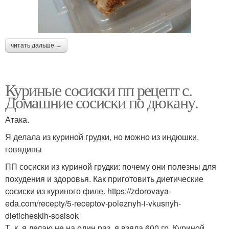
читать дальше →
Куриные сосиски пп рецепт с.
Домашние сосиски по дюкану.
Атака.
Я делала из куриной грудки, но можно из индюшки,
говядины
ПП сосиски из куриной грудки: почему они полезны для
похудения и здоровья. Как приготовить диетические
сосиски из куриного филе. https://zdorovaya-
eda.com/recepty/5-receptov-poleznyh-i-vkusnyh-
dieticheskih-sosisok
Т. к. я делаю не на один раз, я взяла 600 гр. Куриной