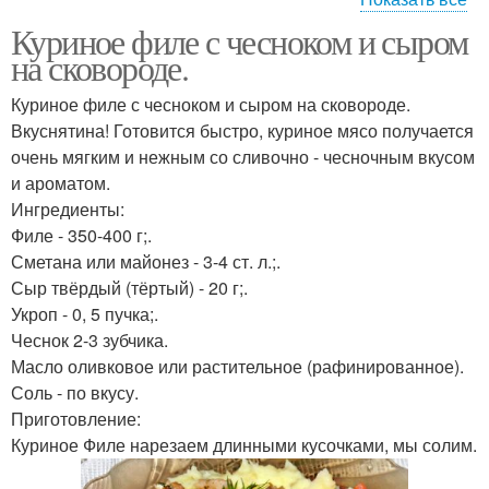
Куриное филе с чесноком и сыром
Филе в сливочном
Филе с луком
на сковороде.
соусе
Куриное филе с чесноком и сыром на сковороде.
Вкуснятина! Готовится быстро, куриное мясо получается
очень мягким и нежным со сливочно - чесночным вкусом
и ароматом.
Ингредиенты:
Филе - 350-400 г;.
Сметана или майонез - 3-4 ст. л.;.
Сыр твёрдый (тёртый) - 20 г;.
Укроп - 0, 5 пучка;.
Чеснок 2-3 зубчика.
Масло оливковое или растительное (рафинированное).
Соль - по вкусу.
Приготовление:
Куриное Филе нарезаем длинными кусочками, мы солим.