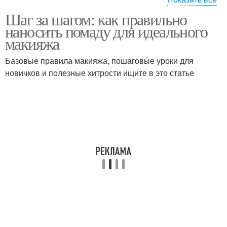
Шаг за шагом: как правильно
Полные губы
Губы с помощью
наносить помаду для идеального
макияжа
Базовые правила макияжа, пошаговые уроки для
новичков и полезные хитрости ищите в это статье
Лайнер для губ
Помады для губ
Блеск для губ
Губы перед макияжем