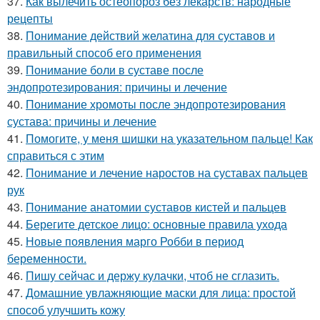
37.
Как вылечить остеопороз без лекарств: народные
рецепты
38.
Понимание действий желатина для суставов и
правильный способ его применения
39.
Понимание боли в суставе после
эндопротезирования: причины и лечение
40.
Понимание хромоты после эндопротезирования
сустава: причины и лечение
41.
Помогите, у меня шишки на указательном пальце! Как
справиться с этим
42.
Понимание и лечение наростов на суставах пальцев
рук
43.
Понимание анатомии суставов кистей и пальцев
44.
Берегите детское лицо: основные правила ухода
45.
Новые появления марго Робби в период
беременности.
46.
Пишу сейчас и держу кулачки, чтоб не сглазить.
47.
Домашние увлажняющие маски для лица: простой
способ улучшить кожу