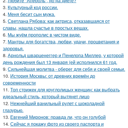
2.
Любите "Апероль", но на диете?
3.
Культурный код россии.
4.
Меня бесит сын мужа.
5.
Светлана Рябова: как актриса, отказавшаяся от
славы, нашла счастье в простых вещах.
6.
Мы жуём прополис в чистом виде.
7.
Мантры для богатства, любви, удачи, процветания и
здоровья.
8.
Арнольд шварценеггер и Пенелопа Миллер, у которой
день рождения был 13 января (ей исполнился 61 год.
9.
Сильнейшая молитва - оберег для себя и своей семьи.
10.
История Москвы: от древних времён до
современности
11.
Топ стрижек для круглолицых женщин: как выбрать
идеальный стиль, который вытянет лицо
12.
Нежнейший ванильный рулет с шоколадной
глазурью.
13.
Евгений Миронов: правда ли, что он голубой
14.
Сейчас я покажу фото из своего паспорта и